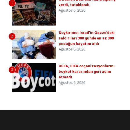
1
verdi, tutuklandı
Ağustos 6, 2026
Soykırımcı İsrail'in Gazze'deki
2
saldırıları 300 günde en az 300
çocuğun hayatını aldı
Ağustos 6, 2026
UEFA, FIFA organizasyonlarını
3
boykot kararından geri adım
atmadı
Ağustos 6, 2026