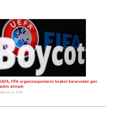
UEFA, FIFA organizasyonlarını boykot kararından geri
adım atmadı
Ağustos 6, 2026