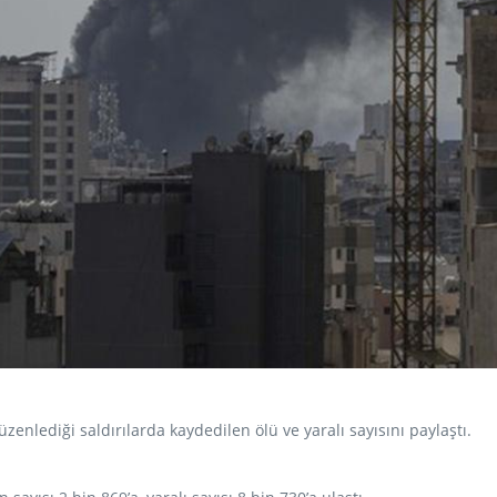
üzenlediği saldırılarda kaydedilen ölü ve yaralı sayısını paylaştı.