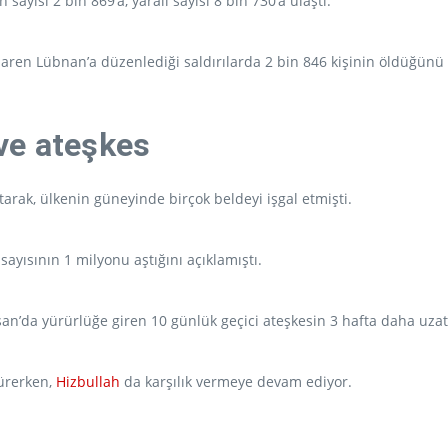
 sayısı 2 bin 869’a, yaralı sayısı 8 bin 730’a ulaştı.
ibaren Lübnan’a düzenlediği saldırılarda 2 bin 846 kişinin öldüğünü 
ı ve ateşkes
tarak, ülkenin güneyinde birçok beldeyi işgal etmişti.
yısının 1 milyonu aştığını açıklamıştı.
an’da yürürlüğe giren 10 günlük geçici ateşkesin 3 hafta daha uzat
sürerken,
Hizbullah
da karşılık vermeye devam ediyor.