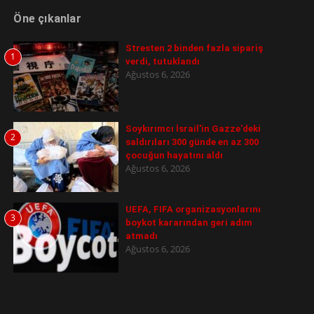
Öne çıkanlar
Stresten 2 binden fazla sipariş
1
verdi, tutuklandı
Ağustos 6, 2026
Soykırımcı İsrail'in Gazze'deki
2
saldırıları 300 günde en az 300
çocuğun hayatını aldı
Ağustos 6, 2026
UEFA, FIFA organizasyonlarını
3
boykot kararından geri adım
atmadı
Ağustos 6, 2026