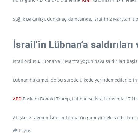
Buna göre, söz konusu dönemde
İsrail
saldırılarında ölenlerin
Sağlık Bakanlığı, dünkü açıklamasında, İsrail’in 2 Mart’tan it
İsrail’in Lübnan’a saldırılar
İsrail ordusu, Lübnan’a 2 Mart’ta yoğun hava saldırıları başla
Lübnan hükümeti de bu sürede ülkede yerinden edilenlerin sa
ABD
Başkanı Donald Trump, Lübnan ve İsrail arasında 17 Nis
Ateşkese rağmen İsrail’in Lübnan’ın güneyindeki saldırıları 
Paylaş