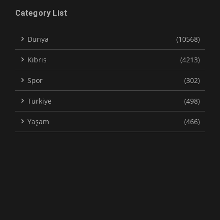
Category List
Dünya
(10568)
Kıbrıs
(4213)
Spor
(302)
Türkiye
(498)
Yaşam
(466)