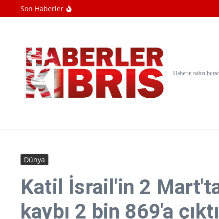
İçeriğe atla
Son Haberler
Hamas: İsrail'in ateşkes anlaşmasını başar
İsrail ile Lübnan arasındaki müzakereleri
Soykırımcı İsrail'in Gazze Şeridindeki sald
Haberin nabzı bura
Dünya
Katil İsrail'in 2 Mart
kaybı 2 bin 869'a çıkt