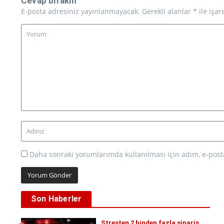
Cevap bırakın
E-posta adresiniz yayınlanmayacak.
Gerekli alanlar
*
ile işar
Daha sonraki yorumlarımda kullanılması için adım, e-posta
Son Haberler
Stresten 2 binden fazla sipariş