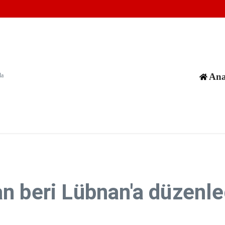
ısız kılmasını önlemek için acil harekete geçilsin
n 7. turu Roma'da sürüyor
ırılarında can kaybı 73 bin 382'ye yükseldi
Ana
da
'tan beri Lübnan'a düzenle
ı