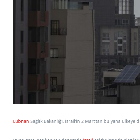
Lübnan
Sağlık Bakanlığı, İsrail’in 2 Mart’tan bu yana ülkeye d