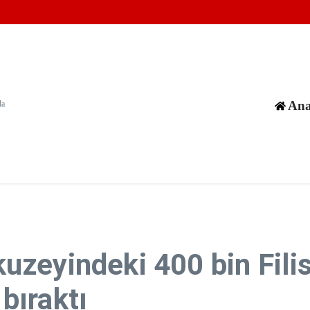
kman’ı Son Yolculuğuna Uğurluyor
avunma Anlaşması, bölgenin ve dünyanın güvenliğine katkı sağlıyor
lak incelemesi istedi
Ana
da
kuzeyindeki 400 bin Filis
bıraktı