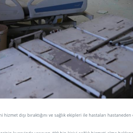
hizmet dışı bıraktığını ve sağlık ekipleri ile hastaları hastaneden 