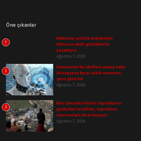
Öne çıkanlar
Mekanlar gizlilik endişesiyle
1
Meta'nın akıllı gözlüklerini
yasaklıyor
Ağustos 7, 2026
Danimarka'da okullara yapay zeka
2
ile kopyaya karşı sözlü savunma
şartı getirildi
Ağustos 7, 2026
Batı Şeriada Filistin topraklarını
3
gasbeden İsrailliler, topraktan
sonra evlere de el koyuyor
Ağustos 7, 2026