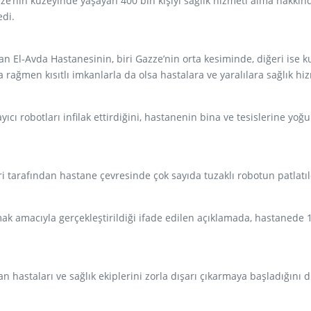
ze’nin kuzeyinde yaşayan 400 bin kişiyi sağlık hizmeti alma hak
edi.
an El-Avda Hastanesinin, biri Gazze’nin orta kesiminde, diğeri ise 
a rağmen kısıtlı imkanlarla da olsa hastalara ve yaralılara sağlık
ı robotları infilak ettirdiğini, hastanenin bina ve tesislerine yoğun
 tarafından hastane çevresinde çok sayıda tuzaklı robotun patlatıldığ
utmak amacıyla gerçekleştirildiği ifade edilen açıklamada, hastanede 1
 hastaları ve sağlık ekiplerini zorla dışarı çıkarmaya başladığını