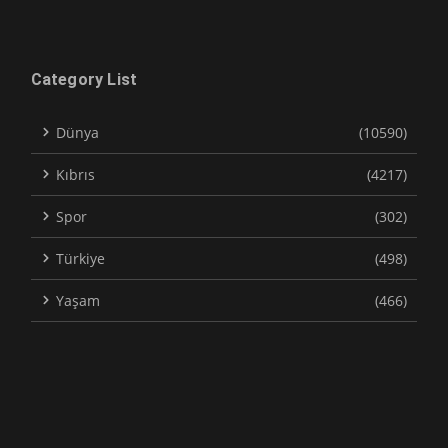
Category List
Dünya
(10590)
Kıbrıs
(4217)
Spor
(302)
Türkiye
(498)
Yaşam
(466)