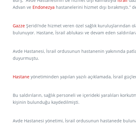
Burş, “Avde Hastanesinin de hizmet dışı kalmasıyla
İsrail
Gaz
Advan ve
Endonezya
hastanelerini hizmet dışı bırakmıştı.” d
Gazze
Şeridi’nde hizmet veren özel sağlık kuruluşlarından ol
bulunuyor. Hastane, İsrail ablukası ve devam eden saldırılar
Avde Hastanesi, İsrail ordusunun hastanenin yakınında patlayıc
duyurmuştu.
Hastane
yönetiminden yapılan yazılı açıklamada, İsrail güçleri
Bu saldırıların, sağlık personeli ve içerideki yaralıları kork
kişinin bulunduğu kaydedilmişti.
Avde Hastanesi yönetimi, İsrail ordusunun hastanede bulunan