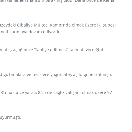
kından tamamen mahrum bırakmış oldu. Daha önce de Kemal
kuzeydeki Cibaliya Mülteci Kampı’nda olmak üzere iki şubesi
 hizmeti sunmaya devam ediyordu.
 ateş açtığını ve “tahliye edilmesi” talimatı verdiğini
ı, binalara ve tesislere yoğun ateş açıldığı belirtilmişti.
3’ü hasta ve yaralı, 84’ü de sağlık çalışanı olmak üzere 97
 duyurmuştu