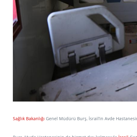
Sağlık Bakanlığı
Genel Müdürü Burş, İsrail’in Avde Hastanesini 