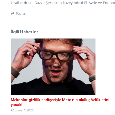
İsrail ordusu, Gazze Şeridi’nin kuzeyindeki El-Avde ve Endon
Paylaş
İlgili Haberler
Mekanlar gizlilik endişesiyle Meta'nın akıllı gözlüklerini
yasakl ...
Ağustos 7, 2026