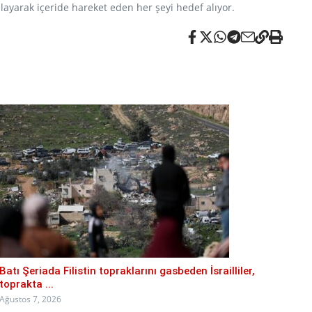
layarak içeride hareket eden her şeyi hedef alıyor.
Batı Şeriada Filistin topraklarını gasbeden İsrailliler,
toprakta ...
Ağustos 7, 2026