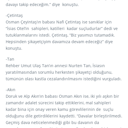
davayı takip edeceğim.” diye konuştu.
-Çetintaş
Osman Çeyintaş’ın babası Nafi Çetintaş ise sanıklar için
“İsias Otel’in sahipleri, katilleri kadar suçludurlar” dedi ve
tutuklanmalarını istedi. Çetintaş, “Biz yasımızı tutamadık.
Hepsinden şikayetçiyim davamıza devam edeceğiz” diye
konuştu.
-Tan
Rehber Umut Ulaş Tan’ın annesi Nurten Tan, İsiasın
yaratılmasından sorumlu herkesten şikayetçi olduğunu,
tümünün olası kastla cezalandırılmasını istediğini vurguladı.
-Akın
Doruk ve Alp Akın’ın babası Osman Akın ise, iki yılı aşkın bir
zamandır adalet sürecini takip ettiklerini, mal sahipleri
kadar bina için onay veren kamu görevlilerinin de suçlu
olduğunu dile getirdiklerini kaydetti. “Davalar birleştirilmedi.
Geçmiş dava neticelenmediği gibi bu davanın da