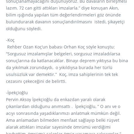
sonuçlanamayacağını düşünüyoruz. Bu davaların birleşmesi
lazım. 72 can gitti attıkları imzalarla.” diye konuşan Akın,
bilim ışığında yapılan tüm değerlendirmeleri göz önünde
bulundurarak davanın sonuçlandırılmasını istedi, şikayetçi
olduğunu söyledi.
-Koç
Rehber Ozan Koç’un babası Orhan Koç söyle konuştu:
“Sorgusuz imzalamışlar belgeleri, sorgusuz imzaladılarsa
sonuçlarına da katlanacaklar. Binayı deprem yıktıysa bu bina
da yıkılmak zorundaydı, o yıkıldıysa burada her türlü
usulsüzlük var demektir.” Koç, imza sahiplerinin tek tek
cezasını çekeceğini de belirtti.
-İpekçioğlu
Pervin Aksoy İpekçioğlu da enkazdan yaralı olarak
çıkanlardan olduğunu anımsattı . İpekçioğlu, ” O anı ve o
acıyı sonrasında yaşadıklarımızı anlatmak mümkün değil.
Ama anlamadan bilmeden menfaat sağlayıp belki rüşvet
alarak attıkları imzalar sayesinde ömrümü verdiğimi
kaybettim, ömrümü çalanlar ömür yaşamaya çalışıyorlar.”