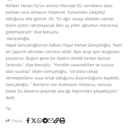
Rehber Hasan Öz’ün annesi Hüsniye Öz, sanıkların olası
kasttan ceza almasını isteyerek tümünden şikayetçi
olduğunu dile getirdi. Öz, “En ağır cezayı aldıkları zaman
bizim içimiz rahatlayacak. Ben üç yıldır oğlumun mezarına
gidemiyorum” diye konuştu.
-Gençalioğlu
Hayal Gençalioğlunun babası Yaşar Kemal Gençalioğlu, “Katil
bir yapının altından canımızı aldık. Aynı acıyı aynı duyguları
yaşıyoruz. Bugün gene bir tiyatro izledik herkes bunun
farkında.” diye konuştu. “Kendini savunabilen ve suçsuz
olan susmaz” diyen Gençalioğlu, sorulara cevap
vermeyenlerin suça ortak olduğunu düşündüğünü kaydetti.
Gençalioğlu, ” Bunların son bulmasını istiyoruz, sonuna
kadar bu davanın peşinde olacağı hepsinden şikayetçiyim.”
dedi.
TA
Paylaş