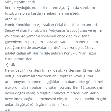
Şikayetçiyim.”dedi.
İmran Aydoğdu’nun ablası İrem Aydoğdu da sanıkların
tutuklu ve olası kastla yargılanmalarını istedi.
-Konuklu
Pamir Konuklunun eşi Atakan Celal Konuklu’nun annesi
Şenay Atakan Konuklu ise “Adıyaman’a çocuğumu ve eşimi
yolladım. Adıyaman’a yollarken önce dedim ki sana
güveniyorum çocuğum sonra anavatana emanet. Benim
çocuğum nerde anavatan nerde.” diye konuştu. 26 aydır
adalet çığlığı attıklarını dile getiren Konuklu “Hani sizin
kurallarınız” dedi.
-Çevik
Nehir Çevik’in kardeşi Irmak Çevik, kardeşinin 12 yaşında
olduğunu anımsatarak “Ben onu toprağa koyduğumu
unutamıyorum annemin çığlıklarını babamı. Her gün ölmek
istiyorum diyen babamı unutamıyorum. Ben 16 yaşındayım
neyin doğru yanlış olduğunu biliyorum.” dedi. Sanıkların
neye imza attığını bilmemesini eleştiren Çevik, ” Nehirim gibi
onlar da gökyüzünü göremesinler” dedi.
-Öz