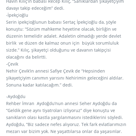
Havin Kılıç’ın babası Recep Kılıç, “Sanıklardan şikayetçiyim
davayı takip edeceğim” dedi.
-İpekçioğlu
Serin ipekçioğlunun babası Sertaç İpekçioğlu da, şöyle
konuştu: “Sözüm mahkeme heyetine olacak, birliğin ve
düzenin temelidir adalet. Adaletin olmadığı yerde devlet
birlik ve düzen de kalmaz onun için büyük sorumluluk
sizde.” Kılıç, şikayetçi olduğunu ve davanın takipçisi
olacağını da belirtti.
-Çevik
Nehir Çevik’in annesi Safiye Çevik de “Hepsinden
şikayetçiyim canımın yarısını Nehirimin geleceğini aldılar.
Sonuna kadar katılacağım.” dedi.
-Aydoğdu
Rehber İmran Aydoğdu’nun annesi Seher Aydoğdu da
“Geldik gene aynı tiyatroları izliyoruz” diye konuştu ve
sanıkların olası kastla yargılanmasını istediklerini söyledi.
Aydoğdu, “Biz sadece nefes alıyoruz. Tek fark evlatlarımızın
mezarı var bizim yok. Ne yaşattılarsa onlar da yaşasınlar.