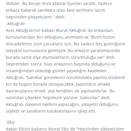
öldüler. Bu binayı imza atanlar bunları yarattı. Sadece
enkaza bakarak sanıklara olası kast verilmesi lazım
hepsinden şikayetçiyim.” dedi.
-Aktuğralı
Aras Aktuğralı’nın babası Murat Aktuğralı da enkazdan
kurtulanlardan biri olduğunu anımsattı ve “Bizim bütün
mücadelemiz sizin çocuklarız için. Biz sadece beş günlüğüne
voleybol turnuvasına gelmiştik. Bu enkazın yaratılmasında
burada sanık diye oturtulanların sorumluluğu var” dedi.
Depremden sonra İsias enkazının başında olduğunu ve
insanlığımdan utandığı günler yaşadığını kaydeden
Aktuğralı, “Sanıklar görevlerini sorumlulukla yapmış olsalardı
biz de bugün burada olmayacaktık. Japonların ahlaklı
davranışlarını örnek alıp kendileri de yapmalıdırlar. Bu
salondan çıkarken hepimizin yüzüne baksınlar” dedi.
Aktuğralı, davanın takibini yapacağını, şikayetci olduğunu
söyledi ve sanıkların tutuklanmasını talep etti.
-Ekiz
Aykan Ekizin babanız Murat Ekiz de “Hepsinden şikayetçiyim