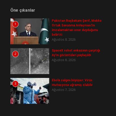
Öne çıkanlar
Pakistan Başbakanı Şerif, Mekke
1
Ortak Savunma Anlaşması'nı
imzalamaktan onur duyduğunu
belirtti
Ağustos 8, 2026
SpaceX roket enkazının çarptığı
2
Ay'ın görüntüleri paylaşıldı
Ağustos 8, 2026
Ebola salgını büyüyor: Virüs
3
mutasyona uğramış olabilir
Ağustos 7, 2026