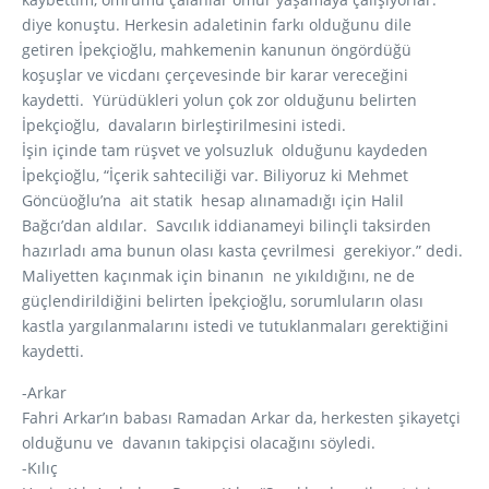
diye konuştu. Herkesin adaletinin farkı olduğunu dile
getiren İpekçioğlu, mahkemenin kanunun öngördüğü
koşuşlar ve vicdanı çerçevesinde bir karar vereceğini
kaydetti. Yürüdükleri yolun çok zor olduğunu belirten
İpekçioğlu, davaların birleştirilmesini istedi.
İşin içinde tam rüşvet ve yolsuzluk olduğunu kaydeden
İpekçioğlu, “İçerik sahteciliği var. Biliyoruz ki Mehmet
Göncüoğlu’na ait statik hesap alınamadığı için Halil
Bağcı’dan aldılar. Savcılık iddianameyi bilinçli taksirden
hazırladı ama bunun olası kasta çevrilmesi gerekiyor.” dedi.
Maliyetten kaçınmak için binanın ne yıkıldığını, ne de
güçlendirildiğini belirten İpekçioğlu, sorumluların olası
kastla yargılanmalarını istedi ve tutuklanmaları gerektiğini
kaydetti.
-Arkar
Fahri Arkar’ın babası Ramadan Arkar da, herkesten şikayetçi
olduğunu ve davanın takipçisi olacağını söyledi.
-Kılıç