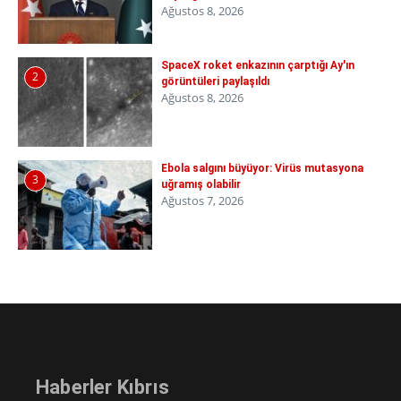
Ağustos 8, 2026
SpaceX roket enkazının çarptığı Ay'ın
2
görüntüleri paylaşıldı
Ağustos 8, 2026
Ebola salgını büyüyor: Virüs mutasyona
3
uğramış olabilir
Ağustos 7, 2026
Haberler Kıbrıs