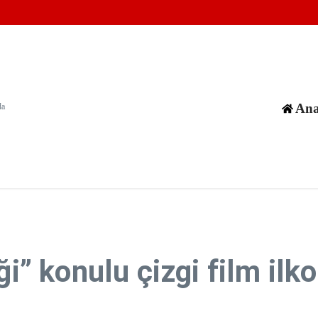
, güvenli toplum hedefiyle hareket etmeliyiz”
?
da 7 kişi öldü, 15 kişi yaralandı
Ana
da
ği” konulu çizgi film ilk