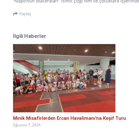
“Napo’nun Maceraları” isimli çizgi film ile çocuklara işyerinde
Paylaş
İlgili Haberler
Minik Misafirlerden Ercan Havalimanı’na Keşif Turu
Ağustos 7, 2026