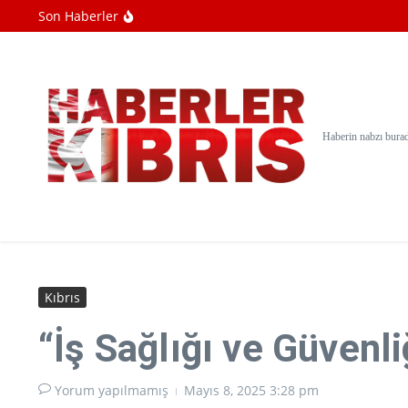
İçeriğe atla
Son Haberler
Serhat Akpınar: “Güçlü hukuk, güçlü devlet
Bir Ülke Neden Üretme Gücünü Kaybeder
Taylandda okulda düzenlenen silahlı saldırı
Haberin nabzı bura
Kıbrıs
“İş Sağlığı ve Güvenli
Yorum yapılmamış
Mayıs 8, 2025
3:28 pm