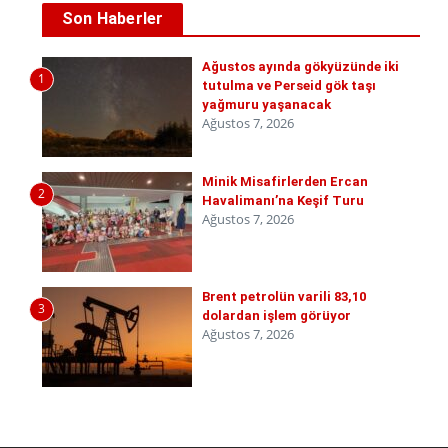
Son Haberler
Ağustos ayında gökyüzünde iki
1
tutulma ve Perseid gök taşı
yağmuru yaşanacak
Ağustos 7, 2026
Minik Misafirlerden Ercan
2
Havalimanı’na Keşif Turu
Ağustos 7, 2026
Brent petrolün varili 83,10
3
dolardan işlem görüyor
Ağustos 7, 2026