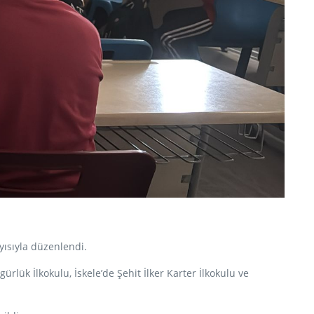
yısıyla düzenlendi.
rlük İlkokulu, İskele’de Şehit İlker Karter İlkokulu ve