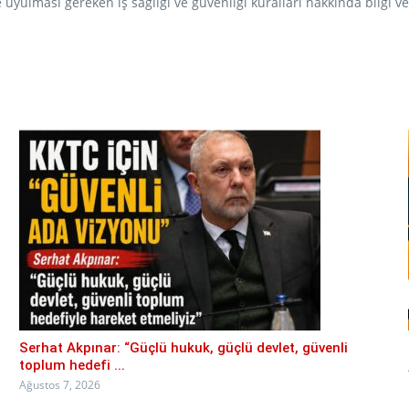
 uyulması gereken iş sağlığı ve güvenliği kuralları hakkında bilgi ver
Serhat Akpınar: “Güçlü hukuk, güçlü devlet, güvenli
toplum hedefi ...
Ağustos 7, 2026