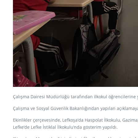
Çalışma Dairesi Müdürlüğü tarafından ilkokul öğrencilerine yön
Çalışma ve Sosyal Güvenlik Bakanlığından yapılan açıklamaya g
Ekinlikler çerçevesinde, Lefkoşa’da Haspolat İlkokulu, Gazimağ
Lefke’de Lefke İstiklal İlkokulu’nda gösterim yapıldı.