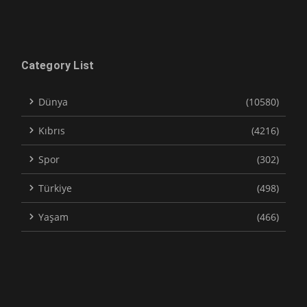
Category List
Dünya
(10580)
Kıbrıs
(4216)
Spor
(302)
Türkiye
(498)
Yaşam
(466)