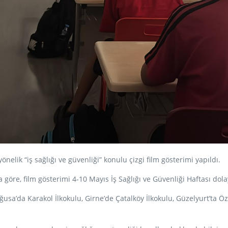
elik “iş sağlığı ve güvenliği” konulu çizgi film gösterimi yapıldı.
öre, film gösterimi 4-10 Mayıs İş Sağlığı ve Güvenliği Haftası dola
usa’da Karakol İlkokulu, Girne’de Çatalköy İlkokulu, Güzelyurt’ta Özgü