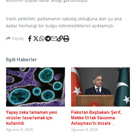
kısmının büyük hasar aldığı görülmüştü.
İranlı yetkililer, patlamanın sabotaj olduğuna dair şu ana
kadar herhangi bir bulgu edinmediklerini açıklamıştı.
Paylaş
İlgili Haberler
Yapay zeka tamamen yeni
Pakistan Başbakanı Şerif,
virüsler tasarlamak için
Mekke Ortak Savunma
kullanıldı
Anlaşması'nı imzala ...
Ağustos 8, 2026
Ağustos 8, 2026