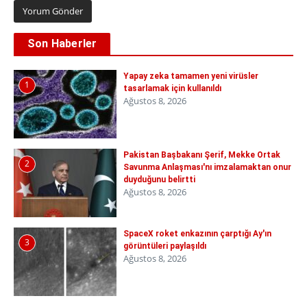
Son Haberler
Yapay zeka tamamen yeni virüsler
1
tasarlamak için kullanıldı
Ağustos 8, 2026
Pakistan Başbakanı Şerif, Mekke Ortak
2
Savunma Anlaşması'nı imzalamaktan onur
duyduğunu belirtti
Ağustos 8, 2026
SpaceX roket enkazının çarptığı Ay'ın
3
görüntüleri paylaşıldı
Ağustos 8, 2026