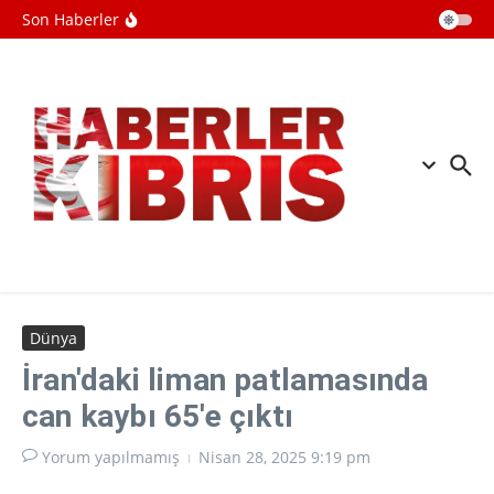
İçeriğe atla
Ebola salgını büyüyor: Virüs
Son Haberler
mutasyona uğramış olabilir
Mekanlar gizlilik endişesiyle
Meta'nın akıllı gözlüklerini yasaklıyor
Danimarka'da okullara yapay zeka ile
kopyaya karşı sözlü savunma şartı
getirildi
Dünya
İran'daki liman patlamasında
can kaybı 65'e çıktı
Yorum yapılmamış
Nisan 28, 2025
9:19 pm