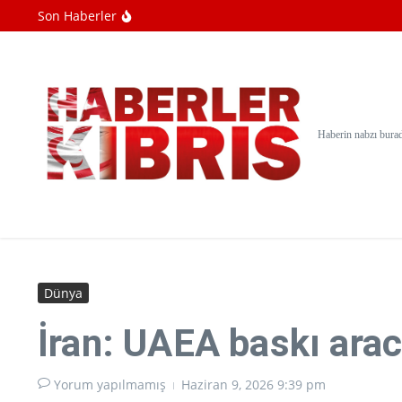
İçeriğe atla
Son Haberler
Soykırımcı İsrail'in Gazze'deki saldırıları
UEFA, FIFA organizasyonlarını boykot kar
Hamas: İsrail'in ateşkes anlaşmasını başar
Haberin nabzı bura
Dünya
İran: UAEA baskı aracı
Yorum yapılmamış
Haziran 9, 2026
9:39 pm