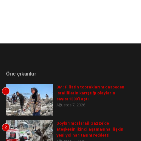
Öne çıkanlar
BM: Filistin topraklarını gasbeden
1
İsraillilerin karıştığı olayların
sayısı 1380'i aştı
Ağustos 7, 2026
Soykırımcı İsrail Gazze'de
2
ateşkesin ikinci aşamasına ilişkin
yeni yol haritasını reddetti
Ağustos 7, 2026