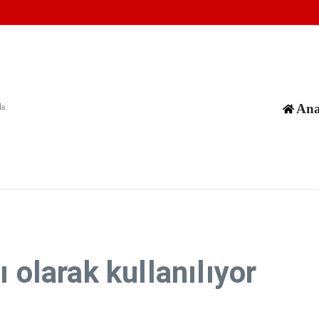
 300 günde en az 300 çocuğun hayatını aldı
arından geri adım atmadı
ısız kılmasını önlemek için acil harekete geçilsin
Ana
da
 olarak kullanılıyor