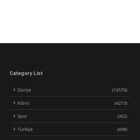
Category List
Dünya
(10570)
Kıbrıs
(4213)
Spor
(302)
Türkiye
(498)