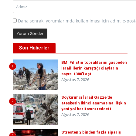
Daha sonraki yorumlarımda kullanılması için adım, e-posta
Son Haberler
BM: Filistin topraklarını gasbeden
1
İsraillilerin karıştığı olayların
sayısı 1380'i aştı
Ağustos 7, 2026
Soykırımcı İsrail Gazze'de
2
ateşkesin ikinci aşamasına ilişkin
yeni yol haritasını reddetti
Ağustos 7, 2026
Stresten 2 binden fazla sipariş
3