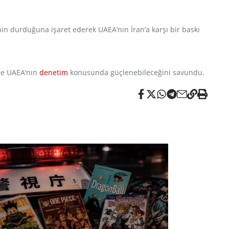
inin durduğuna işaret ederek UAEA’nın İran’a karşı bir baskı
ile UAEA’nın
denetim
konusunda güçlenebileceğini savundu.