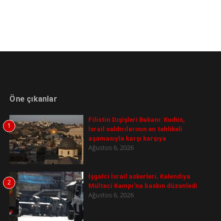
Öne çıkanlar
Filistin Dışişleri Bakanı: Kudüs,
1
İsrail saldırılarının en tehlikeli
aşamasıyla karşı karşıya
Ağustos 6, 2026
İşgalci İsrail askerleri, Kalendiya
2
Mülteci Kampı'na baskın düzenledi
Ağustos 6, 2026