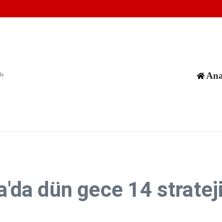
fiyye işkenceye uğruyor
hliye emri yayımladı
şgal altındaki Batı Şeriadaki saldırılarını sürdürdü
Ana
da
a'da dün gece 14 stratej