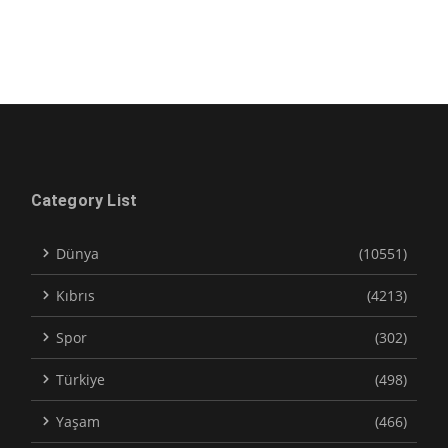
Category List
Dünya
(10551)
Kıbrıs
(4213)
Spor
(302)
Türkiye
(498)
Yaşam
(466)