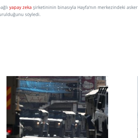
bağlı
yapay zeka
şirketininin binasıyla Hayfa’nın merkezindeki asker
uğunu söyledi.​​​​​​​