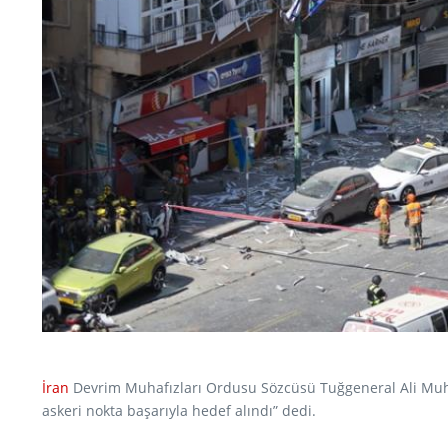
İran
Devrim Muhafızları Ordusu Sözcüsü Tuğgeneral Ali Muhamm
askeri nokta başarıyla hedef alındı” dedi.