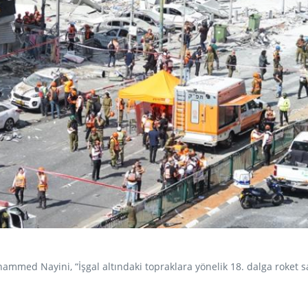
ed Nayini, “İşgal altındaki topraklara yönelik 18. dalga roket sal