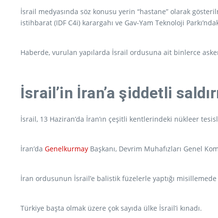
İsrail medyasında söz konusu yerin “hastane” olarak gösteri
istihbarat (IDF C4i) karargahı ve Gav-Yam Teknoloji Parkı’nda
Haberde, vurulan yapılarda İsrail ordusuna ait binlerce asker
İsrail’in İran’a şiddetli sald
İsrail, 13 Haziran’da İran’ın çeşitli kentlerindeki nükleer t
İran’da
Genelkurmay
Başkanı, Devrim Muhafızları Genel Komut
İran ordusunun İsrail’e balistik füzelerle yaptığı misillemede 
Türkiye başta olmak üzere çok sayıda ülke İsrail’i kınadı.