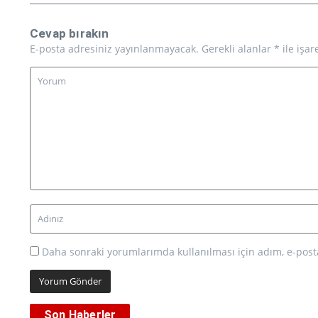
Cevap bırakın
E-posta adresiniz yayınlanmayacak.
Gerekli alanlar
*
ile işar
Daha sonraki yorumlarımda kullanılması için adım, e-posta
Son Haberler