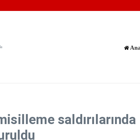
ı için anlaşmaya çok yakın
güneyine saldırdı
i halklar iklim değişikliğinin tehdidi altında
Ana
da
isilleme saldırılarında 
vuruldu