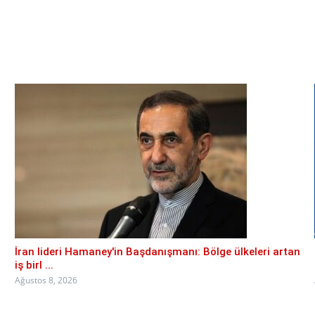
İran lideri Hamaney'in Başdanışmanı: Bölge ülkeleri artan
iş birl ...
Ağustos 8, 2026