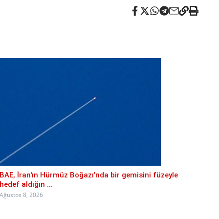
BAE, İran'ın Hürmüz Boğazı'nda bir gemisini füzeyle
hedef aldığın ...
Ağustos 8, 2026