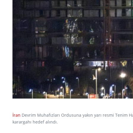
İran
Devrim Muhafızları Ordusuna yakın yarı resmi Tenim Ha
karargahı hedef alındı.