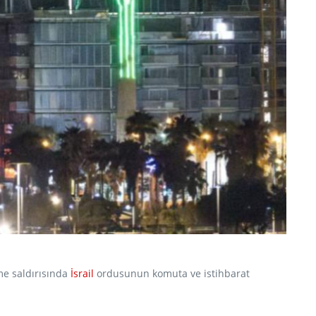
me saldırısında
İsrail
ordusunun komuta ve istihbarat