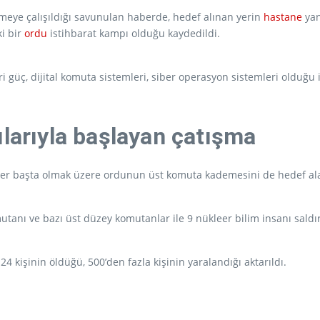
lmeye çalışıldığı savunulan haberde, hedef alınan yerin
hastane
yan
ki bir
ordu
istihbarat kampı olduğu kaydedildi.
i güç, dijital komuta sistemleri, siber operasyon sistemleri olduğu i
ırılarıyla başlayan çatışma
esisler başta olmak üzere ordunun üst komuta kademesini de hedef ala
anı ve bazı üst düzey komutanlar ile 9 nükleer bilim insanı saldırı
24 kişinin öldüğü, 500’den fazla kişinin yaralandığı aktarıldı.