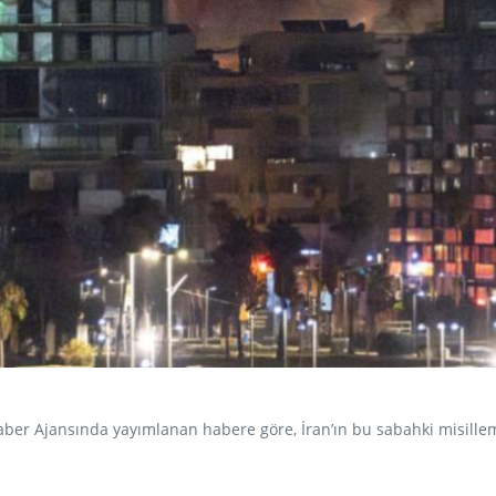
ber Ajansında yayımlanan habere göre, İran’ın bu sabahki misille