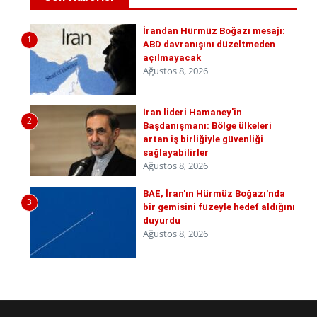
İrandan Hürmüz Boğazı mesajı:
1
ABD davranışını düzeltmeden
açılmayacak
Ağustos 8, 2026
İran lideri Hamaney'in
2
Başdanışmanı: Bölge ülkeleri
artan iş birliğiyle güvenliği
sağlayabilirler
Ağustos 8, 2026
BAE, İran'ın Hürmüz Boğazı'nda
3
bir gemisini füzeyle hedef aldığını
duyurdu
Ağustos 8, 2026