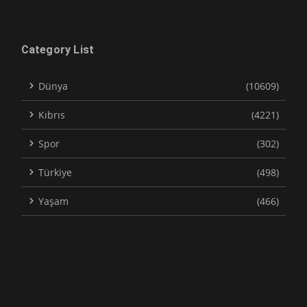
Category List
Dünya
(10609)
Kıbrıs
(4221)
Spor
(302)
Türkiye
(498)
Yaşam
(466)