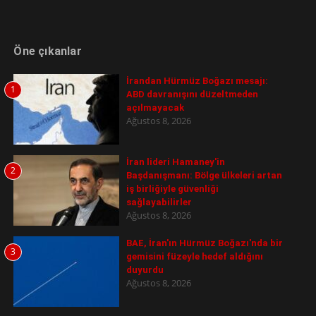
Öne çıkanlar
İrandan Hürmüz Boğazı mesajı:
1
ABD davranışını düzeltmeden
açılmayacak
Ağustos 8, 2026
İran lideri Hamaney'in
2
Başdanışmanı: Bölge ülkeleri artan
iş birliğiyle güvenliği
sağlayabilirler
Ağustos 8, 2026
BAE, İran'ın Hürmüz Boğazı'nda bir
3
gemisini füzeyle hedef aldığını
duyurdu
Ağustos 8, 2026