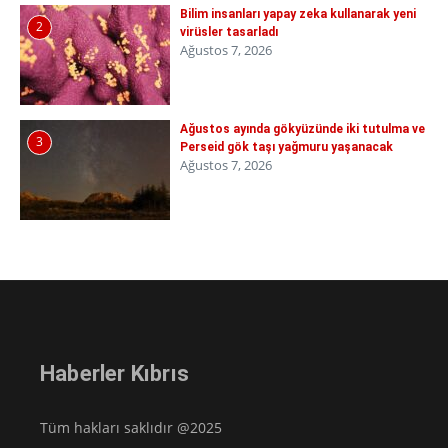
Bilim insanları yapay zeka kullanarak yeni
2
virüsler tasarladı
Ağustos 7, 2026
Ağustos ayında gökyüzünde iki tutulma ve
3
Perseid gök taşı yağmuru yaşanacak
Ağustos 7, 2026
Haberler Kıbrıs
Tüm hakları saklıdır @2025