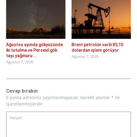
Ağustos ayında gökyüzünde
Brent petrolün varili 83,10
iki tutulma ve Perseid gök
dolardan işlem görüyor
taşı yağmuru ...
Ağustos 7, 2026
Ağustos 7, 2026
Cevap bırakın
E-posta adresiniz yayınlanmayacak.
Gerekli alanlar
*
ile
işaretlenmişlerdir