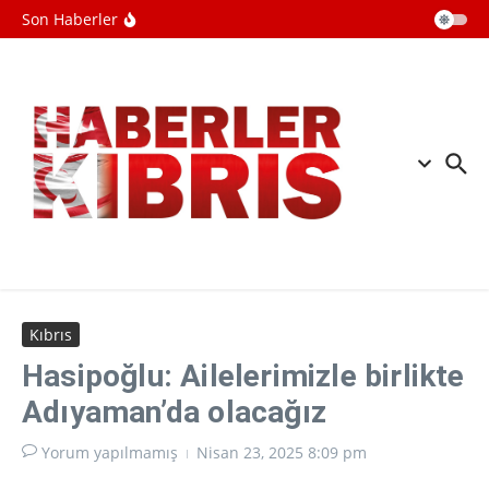
kopyaya karşı sözlü savunma şartı
İçeriğe atla
Son Haberler
getirildi
Batı Şeriada Filistin topraklarını
gasbeden İsrailliler, topraktan sonra
evlere de el koyuyor
Universal Bank Kurucusu Şemsi
Kazım Erkman’ı Son Yolculuğuna
Uğurluyor
Kıbrıs
Hasipoğlu: Ailelerimizle birlikte
Adıyaman’da olacağız
Yorum yapılmamış
Nisan 23, 2025
8:09 pm