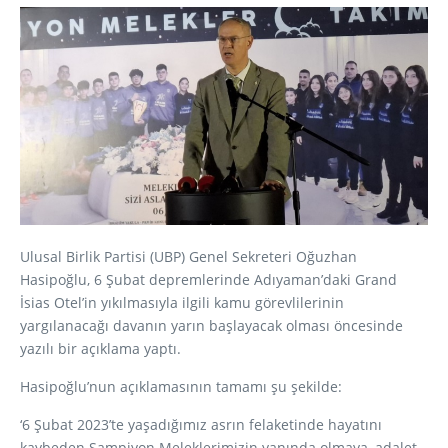
Ulusal Birlik Partisi (UBP) Genel Sekreteri Oğuzhan
Hasipoğlu, 6 Şubat depremlerinde Adıyaman’daki Grand
İsias Otel’in yıkılmasıyla ilgili kamu görevlilerinin
yargılanacağı davanın yarın başlayacak olması öncesinde
yazılı bir açıklama yaptı.
Hasipoğlu’nun açıklamasının tamamı şu şekilde:
‘6 Şubat 2023’te yaşadığımız asrın felaketinde hayatını
kaybeden Şampiyon Meleklerimizin yanında olmaya, adalet