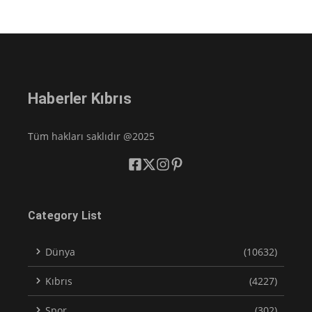
Haberler Kıbrıs
Tüm hakları saklıdır @2025
Category List
Dünya
(10632)
Kıbrıs
(4227)
Spor
(302)