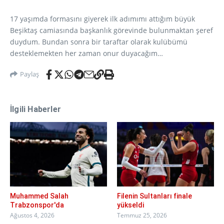
17 yaşımda formasını giyerek ilk adımımı attığım büyük
Beşiktaş camiasında başkanlık görevinde bulunmaktan şeref
duydum. Bundan sonra bir taraftar olarak kulübümü
desteklemekten her zaman onur duyacağım…
Paylaş
İlgili Haberler
Muhammed Salah
Filenin Sultanları finale
Trabzonspor'da
yükseldi
Ağustos 4, 2026
Temmuz 25, 2026