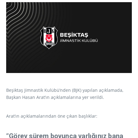
Beşiktaş Jimnastik Kulübü’nden (BJK) yapılan açıklamada,
Başkan Hasan Arat’ın açıklamalarına yer verildi.
Arat’ın açıklamalarından öne çıkan başlıklar:
“Görev sürem boyunca varlığınız bana