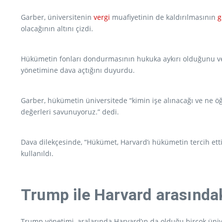
Garber, üniversitenin
vergi
muafiyetinin de kaldırılmasının
g
olacağının altını çizdi.
Hükümetin fonları dondurmasının hukuka aykırı olduğunu ve
yönetimine dava açtığını duyurdu.
Garber, hükümetin üniversitede “kimin işe alınacağı ve ne öğr
değerleri savunuyoruz.” dedi.
Dava dilekçesinde, “Hükümet, Harvard’ı hükümetin tercih ettiğ
kullanıldı.
Trump ile Harvard arasında
Trump yönetimi, aralarında Harvard’ın da olduğu birçok ünivers