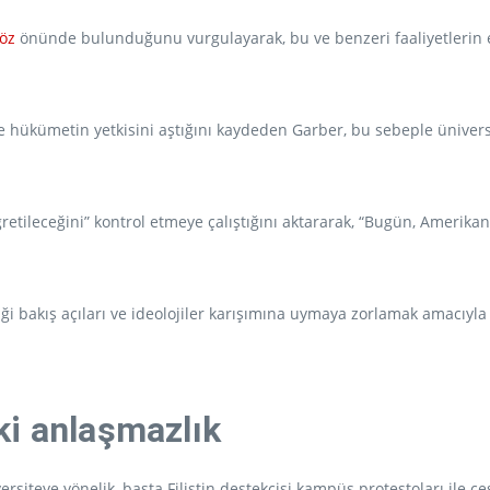
öz
önünde bulunduğunu vurgulayarak, bu ve benzeri faaliyetlerin 
 hükümetin yetkisini aştığını kaydeden Garber, bu sebeple ünive
etileceğini” kontrol etmeye çalıştığını aktararak, “Bugün, Amerikan 
i bakış açıları ve ideolojiler karışımına uymaya zorlamak amacıyla f
ki anlaşmazlık
iteye yönelik, başta Filistin destekçisi kampüs protestoları ile çeşit