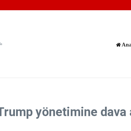
virüsler tasarladı
e Perseid gök taşı yağmuru yaşanacak
Keşif Turu
Ana
da
 Trump yönetimine dava 