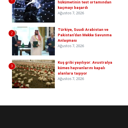
1
hükümetinin test ortamından
kaçmayı başardı
Ağustos 7, 2026
Türkiye, Suudi Arabistan ve
2
Pakistan'dan Mekke Savunma
Anlaşması
Ağustos 7, 2026
Kuş gribi yayılıyor: Avustralya
3
kümes hayvanlarını kapalı
alanlara taşıyor
Ağustos 7, 2026