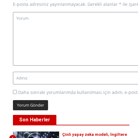
E-posta adresiniz yayınlanmayacak.
Gerekli alanlar
*
ile işar
Daha sonraki yorumlarımda kullanılması için adım, e-posta
Son Haberler
Çinli yapay zeka modeli, İngiltere