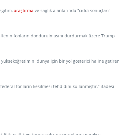
eğitim,
araştırma
ve sağlık alanlarında “ciddi sonuçları”
rsitenin fonların dondurulmasını durdurmak üzere Trump
yükseköğretimini dünya için bir yol gösterici haline getiren
ederal fonların kesilmesi tehdidini kullanmıştır.” ifadesi
lilik, eşitlik ve kapsayıcılık programlarını gerekçe