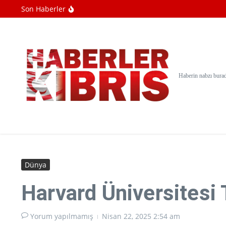
İçeriğe atla
Son Haberler
Bilim insanları yapay zeka kullanarak yeni 
Ağustos ayında gökyüzünde iki tutulma v
Minik Misafirlerden Ercan Havalimanı’na 
Haberin nabzı bura
Dünya
Harvard Üniversitesi
Yorum yapılmamış
Nisan 22, 2025
2:54 am