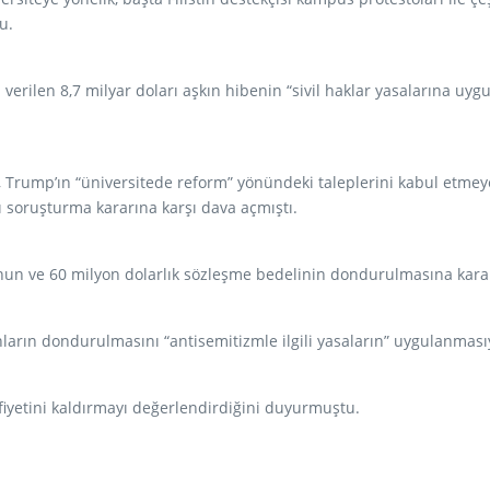
u.
n verilen 8,7 milyar doları aşkın hibenin “sivil haklar yasalarına u
, Trump’ın “üniversitede reform” yönündeki taleplerini kabul etmeye
ı soruşturma kararına karşı dava açmıştı.
nun ve 60 milyon dolarlık sözleşme bedelinin dondurulmasına karar
nların dondurulmasını “antisemitizmle ilgili yasaların” uygulanmas
afiyetini kaldırmayı değerlendirdiğini duyurmuştu.