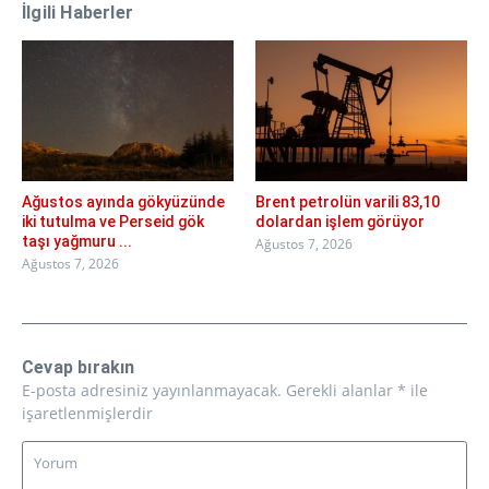
İlgili Haberler
Ağustos ayında gökyüzünde
Brent petrolün varili 83,10
iki tutulma ve Perseid gök
dolardan işlem görüyor
taşı yağmuru ...
Ağustos 7, 2026
Ağustos 7, 2026
Cevap bırakın
E-posta adresiniz yayınlanmayacak.
Gerekli alanlar
*
ile
işaretlenmişlerdir