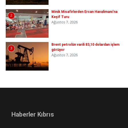
Minik Misafirlerden Ercan Havalimanı’na
2
Keşif Turu
Ağustos 7, 2026
Brent petrolün varili 83,10 dolardan işlem
3
görüyor
Ağustos 7, 2026
Haberler Kıbrıs