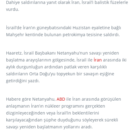
Dahiye saldırılarına yanıt olarak İran, İsrail’i balistik füzelerle
vurdu.
İsrail’de İran’ın güneybatısındaki Huzistan eyaletine bağlı
Mahşehr kentinde bulunan petrokimya tesisine saldırdı.
Haaretz, İsrail Başbakanı Netanyahu’nun savaşı yeniden
başlatma arayışlarının gölgesinde, İsrail ile
İran
arasında iki
aylık durgunluğun ardından patlak veren karşılıklı
saldırıların Orta Doğu’yu topyekun bir savaşın eşiğine
getirdiğini yazdı.
Habere göre Netanyahu,
ABD
ile İran arasında görüşülen
anlaşmanın İran’ın nükleer programını gerçekten
dizginleyeceğinden veya İsrail’in beklentilerini
karşılayacağından şüphe duyduğunu söyleyerek sürekli
savaşı yeniden başlatmanın yollarını aradı.