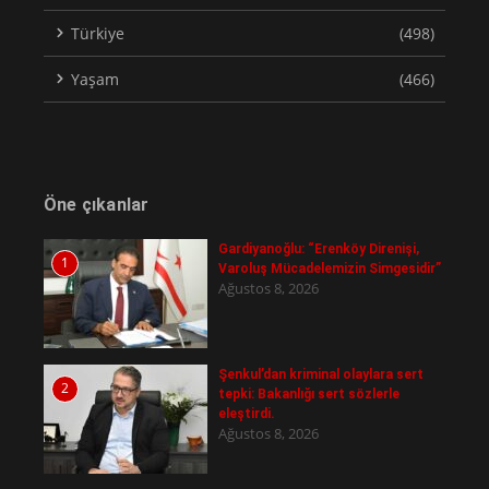
Türkiye
(498)
Yaşam
(466)
Öne çıkanlar
Gardiyanoğlu: “Erenköy Direnişi,
1
Varoluş Mücadelemizin Simgesidir”
Ağustos 8, 2026
Şenkul’dan kriminal olaylara sert
2
tepki: Bakanlığı sert sözlerle
eleştirdi.
Ağustos 8, 2026