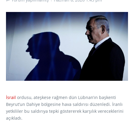
İsrail
ordusu, ateşkese rağmen dün Lübnan’ın başkenti
Beyrut’un Dahiye bölgesine hava saldırısı düzenledi. İranlı
yetkililer bu saldırıya tepki göstererek karşılık vereceklerini
açıkladı.