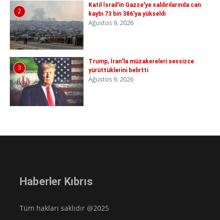
Katil İsrail'in Gazze'ye saldırılarında can
2
kaybı 73 bin 386'ya yükseldi
Ağustos 9, 2026
Trump, İran'la müzakereleri sessizce
3
yürüttüklerini belirtti
Ağustos 9, 2026
Haberler Kıbrıs
Tüm hakları saklıdır @2025