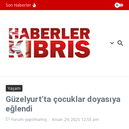
Moskova ile anlaşmaya vardığını
İçeriğe atla
Son Haberler
açıkladı
Hasipoğlu, bazı CTP milletvekillerinin
“UBP seçimi kazanıp hükümet olursa
hayat pahalılığı ödeneğini kesecek”
yönündeki açıklamalarına tepki
gösterdi.
Milli İradeye Saygı Platformu’ndan
Tarihi Mekke Anlaşmasına Destek
Yaşam
Güzelyurt’ta çocuklar doyasıya
eğlendi
Yorum yapılmamış
Nisan 29, 2025
12:55 am