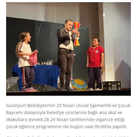
Güzelyurt Belediyesi’nin 23 Nisan Ulusal Egemenlik ve Çocuk
Bayramı dolayısıyla belediye sınırlarına bağlı ana okul ve
ilkokullara yönelik 28-29 Nisan tarihlerinde organize ettiği
çocuk eğlence programının ilki bugün saat 09.00’da yapıldı.