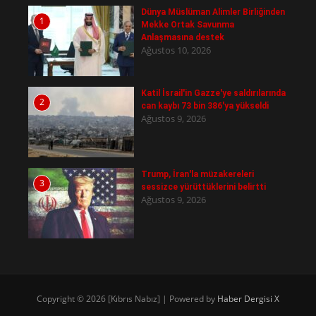
Dünya Müslüman Alimler Birliğinden
1
Mekke Ortak Savunma
Anlaşmasına destek
Ağustos 10, 2026
Katil İsrail'in Gazze'ye saldırılarında
2
can kaybı 73 bin 386'ya yükseldi
Ağustos 9, 2026
Trump, İran'la müzakereleri
3
sessizce yürüttüklerini belirtti
Ağustos 9, 2026
Copyright © 2026 [Kıbrıs Nabız] | Powered by
Haber Dergisi X