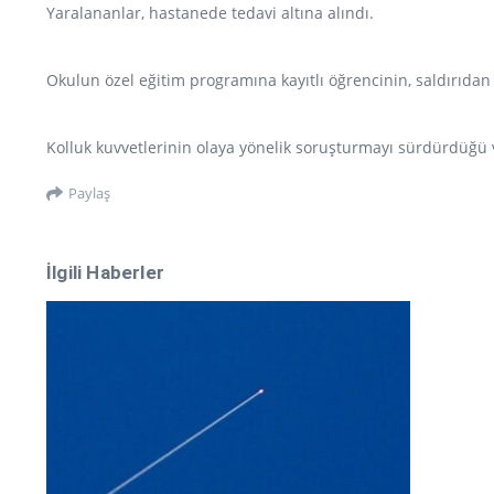
Yaralananlar, hastanede tedavi altına alındı.
Okulun özel eğitim programına kayıtlı öğrencinin, saldırıdan
Kolluk kuvvetlerinin olaya yönelik soruşturmayı sürdürdüğü v
Paylaş
İlgili Haberler