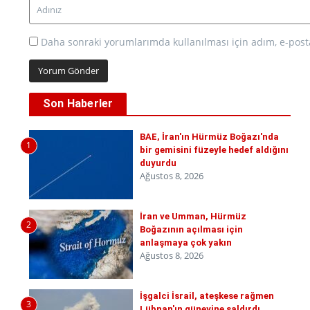
Daha sonraki yorumlarımda kullanılması için adım, e-posta
Son Haberler
BAE, İran'ın Hürmüz Boğazı'nda
1
bir gemisini füzeyle hedef aldığını
duyurdu
Ağustos 8, 2026
İran ve Umman, Hürmüz
2
Boğazının açılması için
anlaşmaya çok yakın
Ağustos 8, 2026
İşgalci İsrail, ateşkese rağmen
3
Lübnan'ın güneyine saldırdı