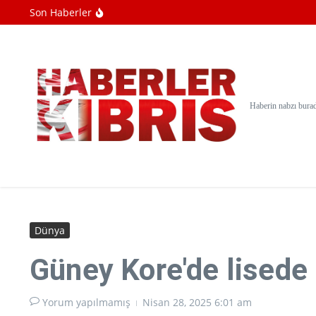
İçeriğe atla
Son Haberler
Dünya nüfusunun yüzde 6'sını oluşturan yerl
Soykırımcı İsrail, Filistinlileri destekleyen 
Yemen ordusu, Husilere yönelik operasyo
Haberin nabzı bura
Dünya
Güney Kore'de lisede b
Yorum yapılmamış
Nisan 28, 2025
6:01 am