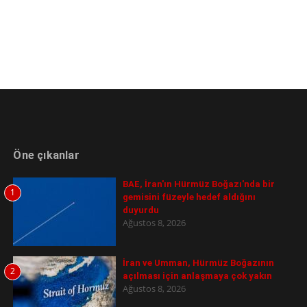
Öne çıkanlar
BAE, İran'ın Hürmüz Boğazı'nda bir
1
gemisini füzeyle hedef aldığını
duyurdu
Ağustos 8, 2026
İran ve Umman, Hürmüz Boğazının
2
açılması için anlaşmaya çok yakın
Ağustos 8, 2026