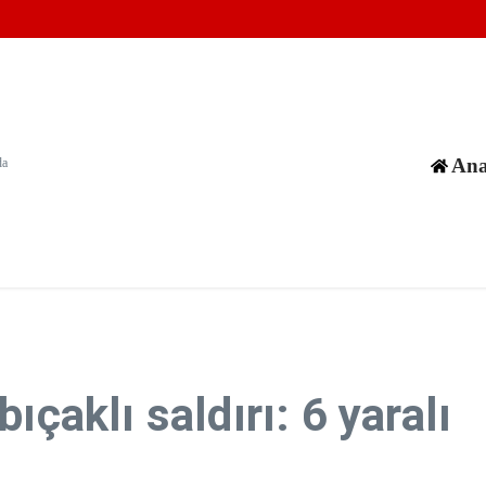
i halklar iklim değişikliğinin tehdidi altında
ABD'li Yahudilerin ülkeye giriş iznini iptal etti
n düzenledi
Ana
da
ıçaklı saldırı: 6 yaralı