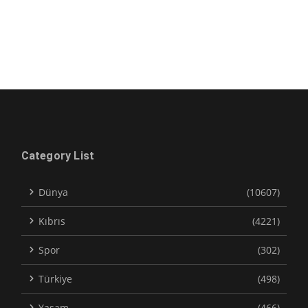
Category List
Dünya
(10607)
Kıbrıs
(4221)
Spor
(302)
Türkiye
(498)
Yaşam
(466)