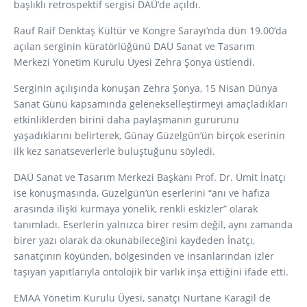
başlıklı retrospektif sergisi DAÜ’de açıldı.
Rauf Raif Denktaş Kültür ve Kongre Sarayı’nda dün 19.00’da
açılan serginin küratörlüğünü DAÜ Sanat ve Tasarım
Merkezi Yönetim Kurulu Üyesi Zehra Şonya üstlendi.
Serginin açılışında konuşan Zehra Şonya, 15 Nisan Dünya
Sanat Günü kapsamında gelenekselleştirmeyi amaçladıkları
etkinliklerden birini daha paylaşmanın gururunu
yaşadıklarını belirterek, Günay Güzelgün’ün birçok eserinin
ilk kez sanatseverlerle buluştuğunu söyledi.
DAÜ Sanat ve Tasarım Merkezi Başkanı Prof. Dr. Ümit İnatçı
ise konuşmasında, Güzelgün’ün eserlerini “anı ve hafıza
arasında ilişki kurmaya yönelik, renkli eskizler” olarak
tanımladı. Eserlerin yalnızca birer resim değil, aynı zamanda
birer yazı olarak da okunabileceğini kaydeden İnatçı,
sanatçının köyünden, bölgesinden ve insanlarından izler
taşıyan yapıtlarıyla ontolojik bir varlık inşa ettiğini ifade etti.
EMAA Yönetim Kurulu Üyesi, sanatçı Nurtane Karagil de