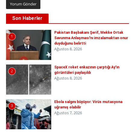
Son Haberler
Pakistan Başbakanı Şerif, Mekke Ortak
1
Savunma Anlaşması'nı imzalamaktan onur
duyduğunu belirtti
Ağustos 8, 2026
SpaceX roket enkazının çarptığı Ay'ın
2
görüntüleri paylaşıldı
Ağustos 8, 2026
Ebola salgını büyüyor: Virüs mutasyona
3
uğramış olabilir
Ağustos 7, 2026