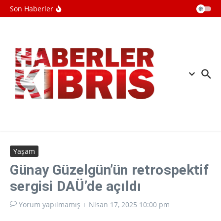
Mekanlar gizlilik endişesiyle
İçeriğe atla
Son Haberler
Meta'nın akıllı gözlüklerini yasaklıyor
Danimarka'da okullara yapay zeka ile
kopyaya karşı sözlü savunma şartı
getirildi
Batı Şeriada Filistin topraklarını
gasbeden İsrailliler, topraktan sonra
evlere de el koyuyor
Yaşam
Günay Güzelgün’ün retrospektif
sergisi DAÜ’de açıldı
Yorum yapılmamış
Nisan 17, 2025
10:00 pm