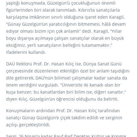
yaptığı konuşmada, Güzelgün’ü çocukluğunun önemli
figürlerinden biri olarak tanımladı. Kıbrıs’ta sanatçılarla
karşılaşma imkânının sınırlı olduğuna işaret eden Karagil,
“Günay Güzelgün’ün yaratıcılığının bitmemesi, hâlâ devam
ediyor olması bizim için çok anlamlı” dedi. Karagil, “Yıllar
boyu dışarıya açılmaya çalışan sanatçılar olarak en büyük
eksiğimiz, yerli sanatçıların belleğini tutamamaktır.”
ifadelerini kullandı.
DAÜ Rektörü Prof. Dr. Hasan Kılıç ise, Dünya Sanat Günü
çerçevesinde düzenlenen etkinliğin özel bir anlam taşıdığını
dile getirerek, DAÜ’nün bilimsel çalışmalar kadar sanata da
önem verdiğini vurguladı. “Üniversite iki kanadı olan bir
kuşa benzer; bu kanatlardan biri bilim ise, diğeri sanattır.”
diyen Kılıç, Güzelgün’ün öğrencisi olduğunu da belirtti.
Konuşmaların ardından Prof. Dr. Hasan Kılıç tarafından
sanatçı Günay Güzelgün’e çiçek takdim edildi ve serginin
açılışı gerçekleştirildi.
Sergi, 26 Nisan’a kadar Rauf Raif Denktaş Kültür ve Kongre