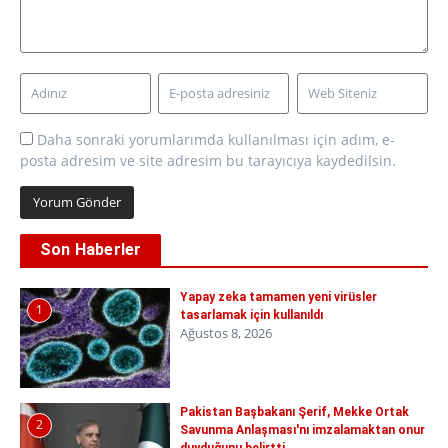
Daha sonraki yorumlarımda kullanılması için adım, e-
posta adresim ve site adresim bu tarayıcıya kaydedilsin.
Son Haberler
Yapay zeka tamamen yeni virüsler
1
tasarlamak için kullanıldı
Ağustos 8, 2026
Pakistan Başbakanı Şerif, Mekke Ortak
2
Savunma Anlaşması'nı imzalamaktan onur