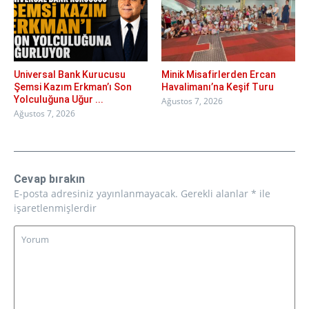
Universal Bank Kurucusu
Minik Misafirlerden Ercan
Şemsi Kazım Erkman’ı Son
Havalimanı’na Keşif Turu
Yolculuğuna Uğur ...
Ağustos 7, 2026
Ağustos 7, 2026
Cevap bırakın
E-posta adresiniz yayınlanmayacak.
Gerekli alanlar
*
ile
işaretlenmişlerdir