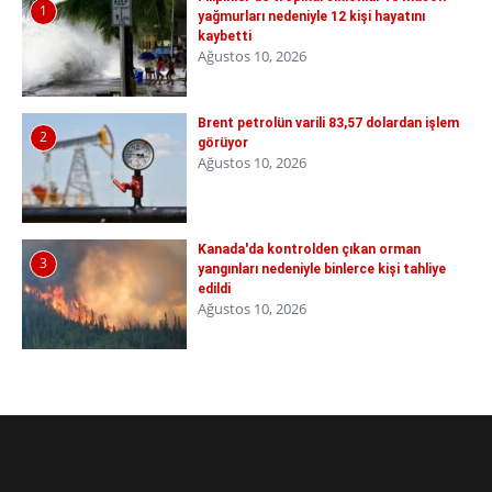
1
yağmurları nedeniyle 12 kişi hayatını
kaybetti
Ağustos 10, 2026
Brent petrolün varili 83,57 dolardan işlem
2
görüyor
Ağustos 10, 2026
Kanada'da kontrolden çıkan orman
3
yangınları nedeniyle binlerce kişi tahliye
edildi
Ağustos 10, 2026