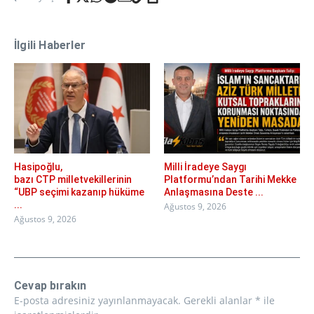
İlgili Haberler
Hasipoğlu,
Milli İradeye Saygı
bazı CTP milletvekillerinin
Platformu’ndan Tarihi Mekke
“UBP seçimi kazanıp hüküme
Anlaşmasına Deste ...
...
Ağustos 9, 2026
Ağustos 9, 2026
Cevap bırakın
E-posta adresiniz yayınlanmayacak.
Gerekli alanlar
*
ile