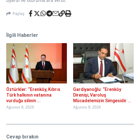
uyardı ve oturuma ara verdi.
Paylaş
İlgili Haberler
Öztürkler: “Erenköy, Kıbrıs
Gardiyanoğlu: “Erenköy
Türk halkının vatanına
Direnişi, Varoluş
vurduğu silinm ...
Mücadelemizin Simgesidir ...
Ağustos 8, 2026
Ağustos 8, 2026
Cevap bırakın