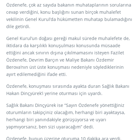
Özdenefe, çok az sayıda bakanın muhataplarının sorularına
cevap verdiğini, konu başlığını sunan birçok muhalefet
vekilinin Genel Kurul’da hükümetten muhatap bulamadığını
dile getirdi.
Genel Kurul’un doğası gereği makul sürede muhalefete de,
iktidara da karşılıklı konuşulması konusunda müsaade
ettiğini ancak sınırın dışına çıkılmamasını isteyen Fazilet
Özdenefe, Devrim Barçın ve Maliye Bakanı Özdemir
Berova’nın üst üste konuşması nedeniyle söylediklerinin
ayırt edilemediğini ifade etti.
Özdenefe, konuşması sırasında ayakta duran Sağlık Bakanı
Hakan Dinçyürek’i yerine oturması için uyardı.
Sağlık Bakanı Dinçyürek ise “Sayın Özdenefe yönettiğiniz
oturumların takipçiniz olacağım, herhangi biri ayaktaysa,
herhangi biri yanındakiyle görüşüyorsa ve uyarı
yapmıyorsanız, ben sizi uyaracağım” dedi.
Özdenefe, bunun üzerine oturuma 10 dakika ara verdi.