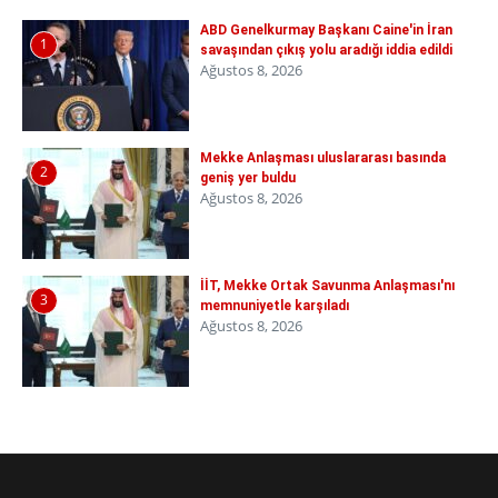
ABD Genelkurmay Başkanı Caine'in İran
1
savaşından çıkış yolu aradığı iddia edildi
Ağustos 8, 2026
Mekke Anlaşması uluslararası basında
2
geniş yer buldu
Ağustos 8, 2026
İİT, Mekke Ortak Savunma Anlaşması'nı
3
memnuniyetle karşıladı
Ağustos 8, 2026