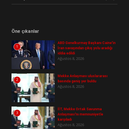
Öne çıkanlar
ABD Genelkurmay Başkanı Caine'in
1
İran savaşından çıkış yolu aradığı
iddia edildi
Ağustos 8, 2026
Mekke Anlaşması uluslararası
2
basında geniş yer buldu
Ağustos 8, 2026
İİT, Mekke Ortak Savunma
3
Anlaşması'nı memnuniyetle
karşıladı
Ağustos 8, 2026