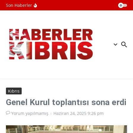
İçeriğe atla
Meta'ya çocuk güvenliği davasında
Son Haberler
rekor ceza: 567 milyon dolar
ödeyecek
Türkiyenin Balkanlardaki nüfuzu
Yunanistanda gündem oldu
Suriye'nin başkenti Şamda şiddetli
patlama: Ölü ve yaralılar var
Kıbrıs
Genel Kurul toplantısı sona erdi
Yorum yapılmamış
Haziran 24, 2025
9:26 pm