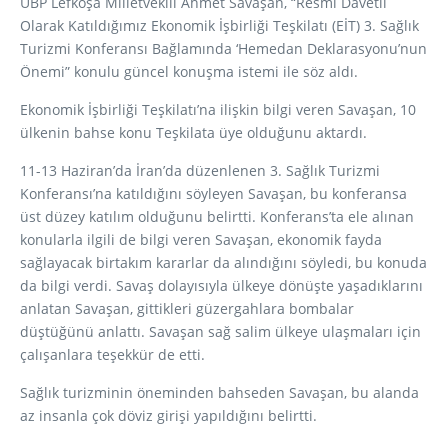
UBP Lefkoşa Milletvekili Ahmet Savaşan, “Resmi Davetli
Olarak Katıldığımız Ekonomik İşbirliği Teşkilatı (EİT) 3. Sağlık
Turizmi Konferansı Bağlamında ‘Hemedan Deklarasyonu’nun
Önemi” konulu güncel konuşma istemi ile söz aldı.
Ekonomik İşbirliği Teşkilatı’na ilişkin bilgi veren Savaşan, 10
ülkenin bahse konu Teşkilata üye olduğunu aktardı.
11-13 Haziran’da İran’da düzenlenen 3. Sağlık Turizmi
Konferansı’na katıldığını söyleyen Savaşan, bu konferansa
üst düzey katılım olduğunu belirtti. Konferans’ta ele alınan
konularla ilgili de bilgi veren Savaşan, ekonomik fayda
sağlayacak birtakım kararlar da alındığını söyledi, bu konuda
da bilgi verdi. Savaş dolayısıyla ülkeye dönüşte yaşadıklarını
anlatan Savaşan, gittikleri güzergahlara bombalar
düştüğünü anlattı. Savaşan sağ salim ülkeye ulaşmaları için
çalışanlara teşekkür de etti.
Sağlık turizminin öneminden bahseden Savaşan, bu alanda
az insanla çok döviz girişi yapıldığını belirtti.