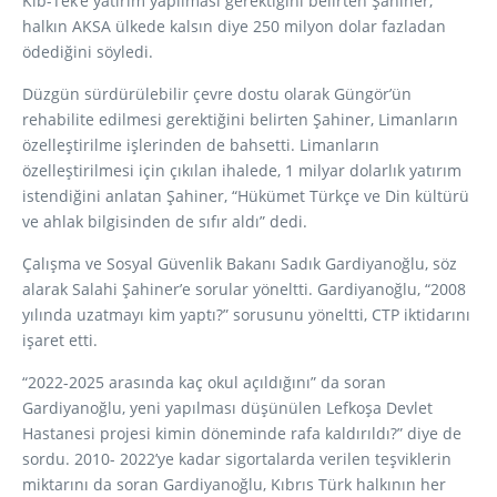
Kıb-Tek’e yatırım yapılması gerektiğini belirten Şahiner,
halkın AKSA ülkede kalsın diye 250 milyon dolar fazladan
ödediğini söyledi.
Düzgün sürdürülebilir çevre dostu olarak Güngör’ün
rehabilite edilmesi gerektiğini belirten Şahiner, Limanların
özelleştirilme işlerinden de bahsetti. Limanların
özelleştirilmesi için çıkılan ihalede, 1 milyar dolarlık yatırım
istendiğini anlatan Şahiner, “Hükümet Türkçe ve Din kültürü
ve ahlak bilgisinden de sıfır aldı” dedi.
Çalışma ve Sosyal Güvenlik Bakanı Sadık Gardiyanoğlu, söz
alarak Salahi Şahiner’e sorular yöneltti. Gardiyanoğlu, “2008
yılında uzatmayı kim yaptı?” sorusunu yöneltti, CTP iktidarını
işaret etti.
“2022-2025 arasında kaç okul açıldığını” da soran
Gardiyanoğlu, yeni yapılması düşünülen Lefkoşa Devlet
Hastanesi projesi kimin döneminde rafa kaldırıldı?” diye de
sordu. 2010- 2022’ye kadar sigortalarda verilen teşviklerin
miktarını da soran Gardiyanoğlu, Kıbrıs Türk halkının her