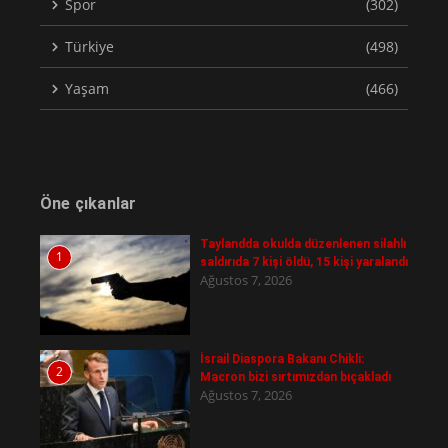
Spor
(302)
Türkiye
(498)
Yaşam
(466)
Öne çıkanlar
Taylandda okulda düzenlenen silahlı
1
saldırıda 7 kişi öldü, 15 kişi yaralandı
Ağustos 7, 2026
İsrail Diaspora Bakanı Chikli:
2
Macron bizi sırtımızdan bıçakladı
Ağustos 7, 2026