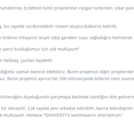
uhabirine, EcoWind isimli projelerinin rüzgar türbinleri, solar panel
, bu sayede sürdürülebilir sistem oluşturduklarını belirtti.
kinin ihtiyacını tespit edip gereken suyu sağladığını belirterek, “B
lme şansı bulduğumuz için çok mutluyum”
Delibaş, şunları kaydetti:
diğimiz zaman kontrol edebiliriz. Bizim projemizi diğer projelerde
oruz. Bizim projemiz ayrıca her 500 milisaniyede bitkinin nem oranı
irileceğini duyduğunda yarışmaya katılmak istediğini dile getirere
ir deneyim. Çok sayıda yeni arkadaş edindim. Ayrıca teknolojinin ge
k mutluyum. Herkese TEKNOFEST’e katılmalarını öneriyorum.”