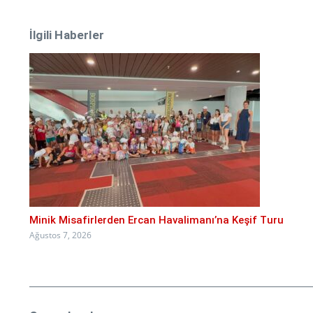
İlgili Haberler
Minik Misafirlerden Ercan Havalimanı’na Keşif Turu
Ağustos 7, 2026