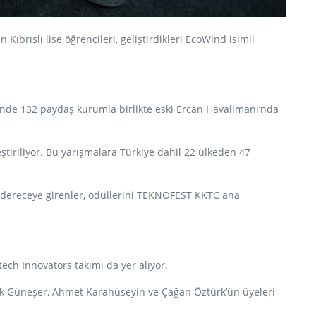
ıslı lise öğrencileri, geliştirdikleri EcoWind isimli
ünde 132 paydaş kurumla birlikte eski Ercan Havalimanı’nda
tiriliyor. Bu yarışmalara Türkiye dahil 22 ülkeden 47
n dereceye girenler, ödüllerini TEKNOFEST KKTC ana
ch Innovators takımı da yer alıyor.
 Erk Güneşer, Ahmet Karahüseyin ve Çağan Öztürk’ün üyeleri