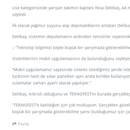
Lise kategorisinde yarışan takımın kaptanı Nisa Delibaş, AA m
söyledi.
İlk olarak yağmur suyunu alıp depoladıklarını anlatan Delibaş
Delibaş, sistemin depolamanın ardından sensörler sayesinde bit
– “Teknoloji bilgimizi böyle büyük bir yarışmada gösterebi
Sistemlerinin mobil uygulamasının da bulunduğunu söyleyen 
“Mobil uygulamamız sayesinde sistemi istediğimiz yerde iste
türbinini hem de solar panelleri aynı anda birlikte kullanıy
sulamalar zaman ayarlı olarak yapılıyor.”
Delibaş, Kıbrıslı olduğunu ve TEKNOFEST’in burada gerçekleşt
“TEKNOFEST’e katıldığım için çok mutluyum. Gerçekten güzel b
büyük bir yarışmada gösterebilme şansı bulduğumuz için ço
Paylaş