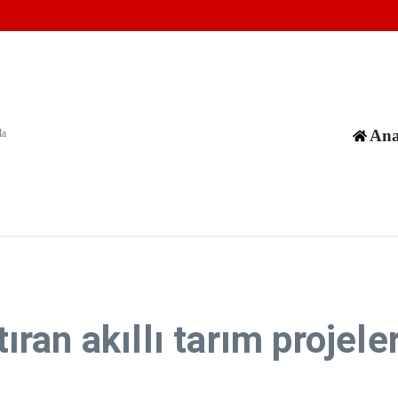
?
da 7 kişi öldü, 15 kişi yaralandı
sırtımızdan bıçakladı
Ana
da
rtıran akıllı tarım proj