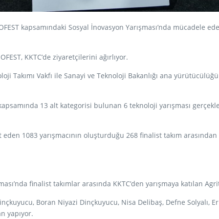
ST kapsamındaki Sosyal İnovasyon Yarışması’nda mücadele eden Kıbr
OFEST, KKTC’de ziyaretçilerini ağırlıyor.
oji Takımı Vakfı ile Sanayi ve Teknoloji Bakanlığı ana yürütücülüğ
apsamında 13 alt kategorisi bulunan 6 teknoloji yarışması gerçekleş
et eden 1083 yarışmacının oluşturduğu 268 finalist takım arasında
’nda finalist takımlar arasında KKTC’den yarışmaya katılan Agrite
 Dinçkuyucu, Boran Niyazi Dinçkuyucu, Nisa Delibaş, Defne Solyalı,
n yapıyor.