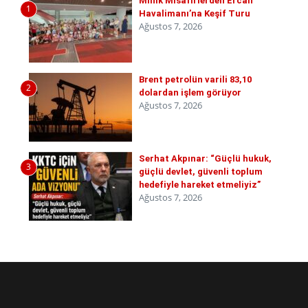
Minik Misafirlerden Ercan
1
Havalimanı’na Keşif Turu
Ağustos 7, 2026
Brent petrolün varili 83,10
2
dolardan işlem görüyor
Ağustos 7, 2026
Serhat Akpınar: “Güçlü hukuk,
3
güçlü devlet, güvenli toplum
hedefiyle hareket etmeliyiz”
Ağustos 7, 2026