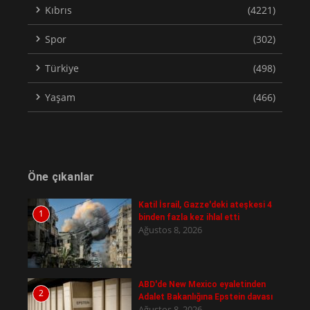
Kıbrıs
(4221)
Spor
(302)
Türkiye
(498)
Yaşam
(466)
Öne çıkanlar
Katil İsrail, Gazze'deki ateşkesi 4
1
binden fazla kez ihlal etti
Ağustos 8, 2026
ABD'de New Mexico eyaletinden
2
Adalet Bakanlığına Epstein davası
Ağustos 8, 2026