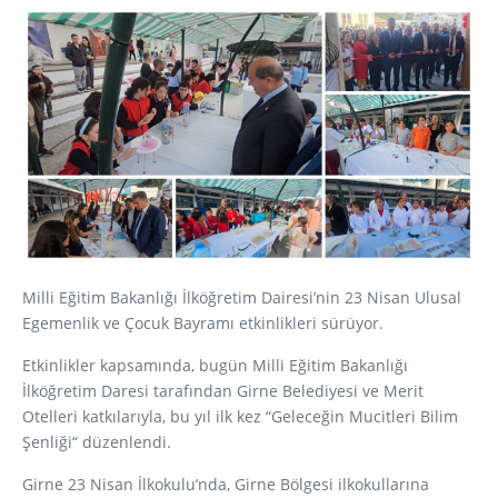
Milli Eğitim Bakanlığı İlköğretim Dairesi’nin 23 Nisan Ulusal
Egemenlik ve Çocuk Bayramı etkinlikleri sürüyor.
Etkinlikler kapsamında, bugün Milli Eğitim Bakanlığı
İlköğretim Daresi tarafından Girne Belediyesi ve Merit
Otelleri katkılarıyla, bu yıl ilk kez “Geleceğin Mucitleri Bilim
Şenliği“ düzenlendi.
Girne 23 Nisan İlkokulu’nda, Girne Bölgesi ilkokullarına