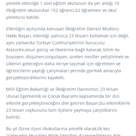
yönelik etkinliğe 1 özel eğitim okulunun da yer aldığı 19
ilköğretim okulundan 152 öğrenci,52 öğretmen ve okul
yöneticisi katıldı.
Etkinliğin açılışında konuşan İlköğretim Dairesi Müdürü
Hakkı Başarı, etkinliği ,yalnızca 23 Nisan’ı kutlamak için değil,
aynı zamanda Türkiye Cumhuriyeti’nin kurucusu
Atatürk’e,onun görüş ve ilkelerine bağlı kalarak, bilim ile
büyüyen, düşünen,sorgulayan, üreten nesiller yetiştirmek ve
ülkenin geleceğini daha ileriye taşımak için öğretmen ve
öğrencilerin yaptığı çalışmaları yerinde görmek amacıyla
gerçekleştirdiklerini kaydetti.
Milli Eğitim Bakanlığı ve İlköğretim Dairesinin, 23 Nisan
Ulusal Egemenlik ve Çocuk Bayramı kapsamında bir dizi
etkinlik gerçekleştireceğini dile getiren Başarı,bu etkinliklerle
23 Nisan coşkusunu tüm ilçelere yaymaya çalıştıklarını
belirtti.
Bu yıl Girne ilçesi ilkokullarına yönelik olarak,ilk kez
“Geleceğin Mucitleri Bilim Şenliğini düzenlediklerini dile