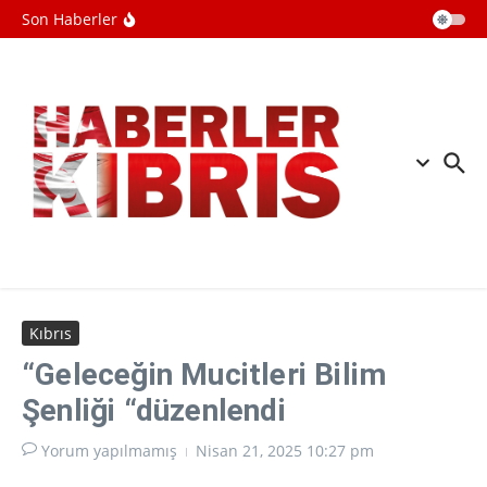
İçeriğe atla
Mekke Anlaşması uluslararası
Son Haberler
basında geniş yer buldu
İİT, Mekke Ortak Savunma
Anlaşması'nı memnuniyetle karşıladı
İrandan Hürmüz Boğazı mesajı: ABD
davranışını düzeltmeden
açılmayacak
Kıbrıs
“Geleceğin Mucitleri Bilim
Şenliği “düzenlendi
Yorum yapılmamış
Nisan 21, 2025
10:27 pm