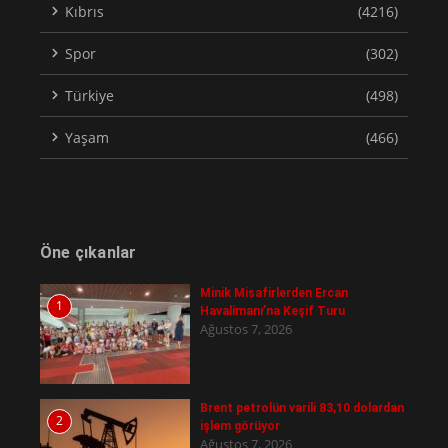
Kıbrıs
(4216)
Spor
(302)
Türkiye
(498)
Yaşam
(466)
Öne çıkanlar
Minik Misafirlerden Ercan
1
Havalimanı’na Keşif Turu
Ağustos 7, 2026
Brent petrolün varili 83,10 dolardan
2
işlem görüyor
Ağustos 7, 2026