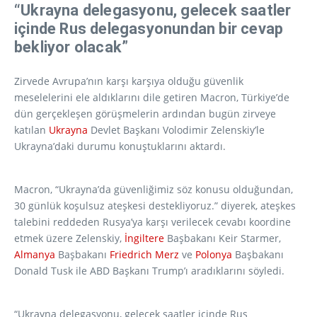
“Ukrayna delegasyonu, gelecek saatler
içinde Rus delegasyonundan bir cevap
bekliyor olacak”
Zirvede Avrupa’nın karşı karşıya olduğu güvenlik
meselelerini ele aldıklarını dile getiren Macron, Türkiye’de
dün gerçekleşen görüşmelerin ardından bugün zirveye
katılan
Ukrayna
Devlet Başkanı Volodimir Zelenskiy’le
Ukrayna’daki durumu konuştuklarını aktardı.
Macron, “Ukrayna’da güvenliğimiz söz konusu olduğundan,
30 günlük koşulsuz ateşkesi destekliyoruz.” diyerek, ateşkes
talebini reddeden Rusya’ya karşı verilecek cevabı koordine
etmek üzere Zelenskiy,
İngiltere
Başbakanı Keir Starmer,
Almanya
Başbakanı
Friedrich Merz
ve
Polonya
Başbakanı
Donald Tusk ile ABD Başkanı Trump’ı aradıklarını söyledi.
“Ukrayna delegasyonu, gelecek saatler içinde Rus