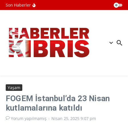
İçeriğe atla
ABD'de New Mexico eyaletinden
Son Haberler
Adalet Bakanlığına Epstein davası
ABD Genelkurmay Başkanı Caine'in
İran savaşından çıkış yolu aradığı
iddia edildi
Mekke Anlaşması uluslararası
basında geniş yer buldu
Yaşam
FOGEM İstanbul’da 23 Nisan
kutlamalarına katıldı
Yorum yapılmamış
Nisan 25, 2025
9:07 pm