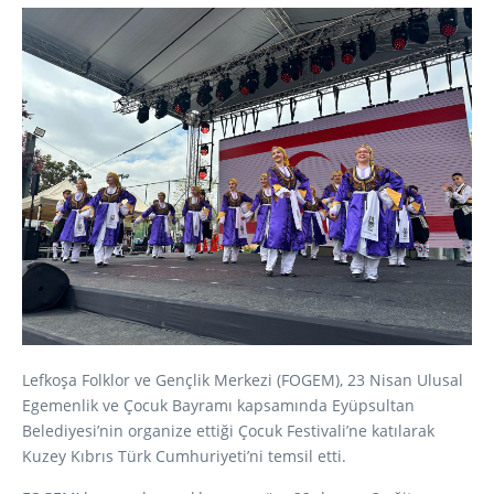
Lefkoşa Folklor ve Gençlik Merkezi (FOGEM), 23 Nisan Ulusal
Egemenlik ve Çocuk Bayramı kapsamında Eyüpsultan
Belediyesi’nin organize ettiği Çocuk Festivali’ne katılarak
Kuzey Kıbrıs Türk Cumhuriyeti’ni temsil etti.