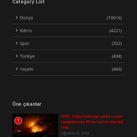
Category List
Dünya
(10616)
Kıbrıs
(4221)
Spor
(302)
Türkiye
(498)
Yaşam
(466)
Öne çıkanlar
WWF: İtalya'da bu yaz çıkan orman
1
yangınlarında 70 bin hektar alan kül
oldu
Ağustos 9, 2026