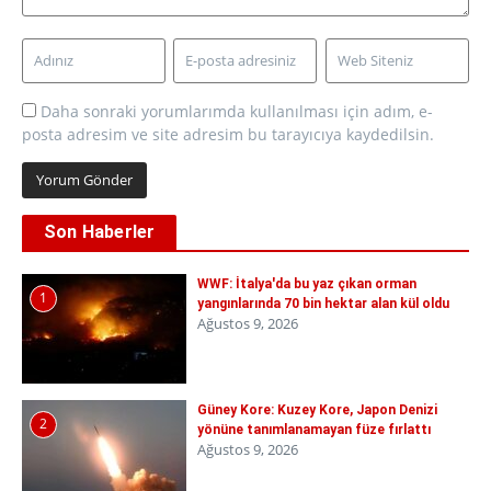
Daha sonraki yorumlarımda kullanılması için adım, e-
posta adresim ve site adresim bu tarayıcıya kaydedilsin.
Son Haberler
WWF: İtalya'da bu yaz çıkan orman
1
yangınlarında 70 bin hektar alan kül oldu
Ağustos 9, 2026
Güney Kore: Kuzey Kore, Japon Denizi
2
yönüne tanımlanamayan füze fırlattı
Ağustos 9, 2026