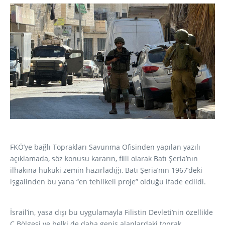
FKÖ’ye bağlı Toprakları Savunma Ofisinden yapılan yazılı
açıklamada, söz konusu kararın, fiili olarak Batı Şeria’nın
ilhakına hukuki zemin hazırladığı, Batı Şeria’nın 1967’deki
işgalinden bu yana “en tehlikeli proje” olduğu ifade edildi.
İsrail’in, yasa dışı bu uygulamayla Filistin Devleti’nin özellikle
C Bölgesi ve belki de daha geniş alanlardaki toprak