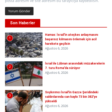
posta adresim ve site adresim bu tarayıcıya kaydedilsin.
Son Haberler
Hamas: İsrail'in ateşkes anlaşmasını
1
başarısız kılmasını önlemek için acil
harekete geçilsin
Ağustos 6, 2026
İsrail ile Lübnan arasındaki müzakerelerin
2
7. turu Roma'da sürüyor
Ağustos 6, 2026
Soykırımcı İsrail'in Gazze Şeridindeki
3
saldırılarında can kaybı 73 bin 382'ye
yükseldi
Ağustos 6, 2026