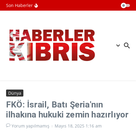
yükseldi
İçeriğe atla
Son Haberler
İşgalci İsrailliler, Batı Şeria'nın
Mesafir Yatta bölgesindeki
saldırılarını artırıyor
ABD'de jalapeno biberlerinden
kaynaklandığı düşünülen salmonella
salgını 27 eyalete yayıldı
İşgalci İsrail, ateşkese rağmen
Lübnan'a saldırılarını sürdürüyor
Dünya
FKÖ: İsrail, Batı Şeria'nın
ilhakına hukuki zemin hazırlıyor
Yorum yapılmamış
Mayıs 18, 2025
1:16 am