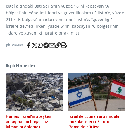
İşgal altındaki Batı Şeria’nın yüzde 18’ini kapsayan “A
bölgesi”nin yönetimi, idari ve güvenlik olarak Filistin’e, yüzde
21’lik “B bölgesi”nin idari yönetimi Filistin’e, “güvenliği”
İsrail’e devredilirken, yüzde 61’ini kapsayan “C bölgesi”nin
“idare ve güvenliği” İsrail’e bırakılmıştı.
Paylaş
İlgili Haberler
Hamas: İsrail'in ateşkes
İsrail ile Lübnan arasındaki
anlaşmasını başarısız
müzakerelerin 7. turu
kılmasını önlemek ...
Roma'da sürüyo ...