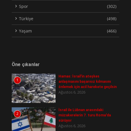
Spor
(302)
Türkiye
(498)
Yaşam
(466)
Öne çıkanlar
Hamas: İsrail'in ateşkes
1
anlaşmasını başarısız kılmasını
önlemek için acil harekete geçilsin
Ağustos 6, 2026
İsrail ile Lübnan arasındaki
2
müzakerelerin 7. turu Roma'da
sürüyor
Ağustos 6, 2026