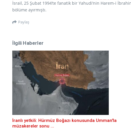
İsrail, 25 Şubat 1994’te fanatik bir Yahudi’nin Harem-i İbra
bölüme ayırmıştı.
Paylaş
İlgili Haberler
İranlı yetkili: Hürmüz Boğazı konusunda Umman'la
müzakereler sonu ...