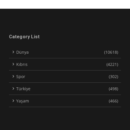
Category List
Dünya
(10618)
Kıbrıs
(4221)
Spor
(302)
Türkiye
(498)
Yaşam
(466)