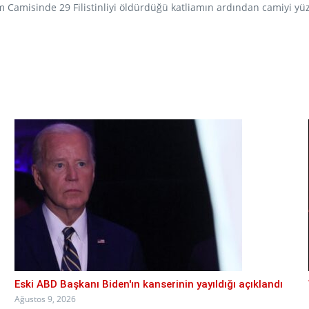
him Camisinde 29 Filistinliyi öldürdüğü katliamın ardından camiyi y
Eski ABD Başkanı Biden'ın kanserinin yayıldığı açıklandı
Ağustos 9, 2026