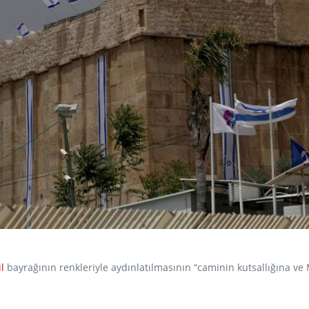
il
bayrağının renkleriyle aydınlatılmasının “caminin kutsallığına ve