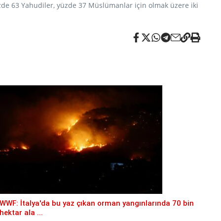
üzde 63 Yahudiler, yüzde 37 Müslümanlar için olmak üzere iki
WWF: İtalya'da bu yaz çıkan orman yangınlarında 70 bin
hektar ala ...