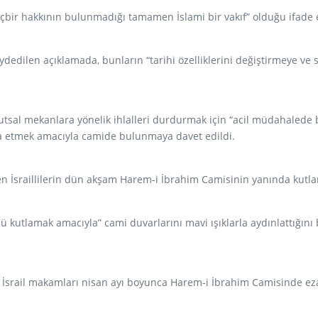
bir hakkının bulunmadığı tamamen İslami bir vakıf” olduğu ifade e
ydedilen açıklamada, bunların “tarihi özelliklerini değiştirmeye ve 
kutsal mekanlara yönelik ihlalleri durdurmak için “acil müdahalede b
a etmek amacıyla camide bulunmaya davet edildi.
eden İsraillilerin dün akşam Harem-i İbrahim Camisinin yanında kutl
münü kutlamak amacıyla” cami duvarlarını mavi ışıklarla aydınlattığın
göre, İsrail makamları nisan ayı boyunca Harem-i İbrahim Camisinde e