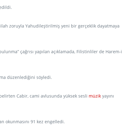
dildi.
silah zoruyla Yahudileştirilmiş yeni bir gerçeklik dayatmaya
ulunma” çağrısı yapılan açıklamada, Filistinliler de Harem-i
ama düzenlediğini söyledi.
ı belirten Cabir, cami avlusunda yüksek sesli
müzik
yayını
zan okunmasını 91 kez engelledi.