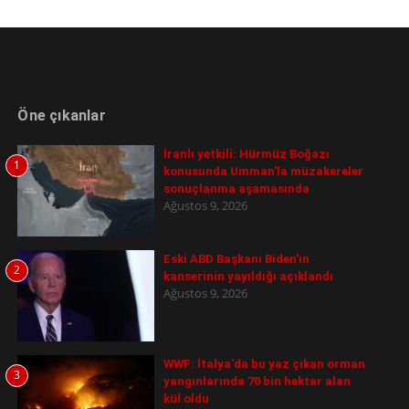
Öne çıkanlar
İranlı yetkili: Hürmüz Boğazı
1
konusunda Umman'la müzakereler
sonuçlanma aşamasında
Ağustos 9, 2026
Eski ABD Başkanı Biden'ın
2
kanserinin yayıldığı açıklandı
Ağustos 9, 2026
WWF: İtalya'da bu yaz çıkan orman
3
yangınlarında 70 bin hektar alan
kül oldu