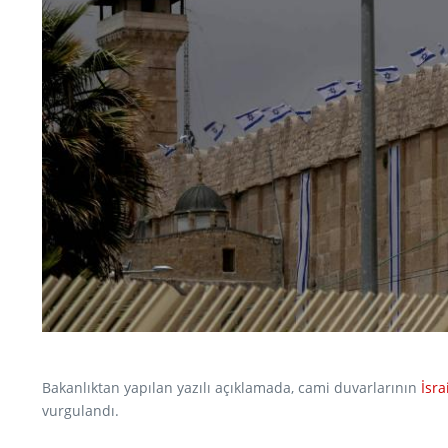
Bakanlıktan yapılan yazılı açıklamada, cami duvarlarının
İsra
vurgulandı.