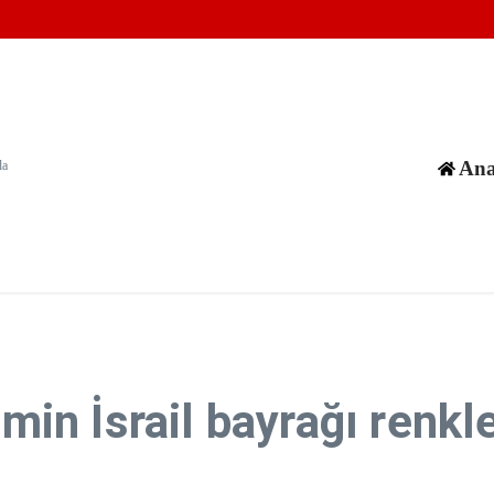
üne tanımlanamayan füze fırlattı
zla kez ihlal etti
kanlığına Epstein davası
Ana
da
imin İsrail bayrağı renkl