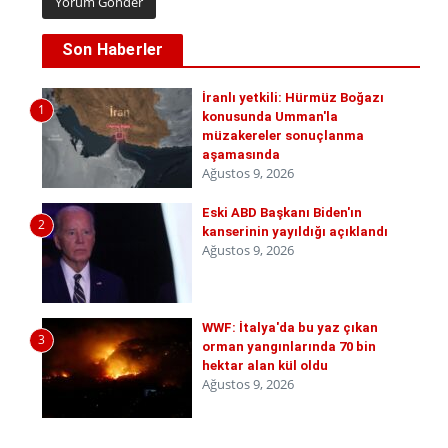
Son Haberler
İranlı yetkili: Hürmüz Boğazı
1
konusunda Umman'la
müzakereler sonuçlanma
aşamasında
Ağustos 9, 2026
Eski ABD Başkanı Biden'ın
2
kanserinin yayıldığı açıklandı
Ağustos 9, 2026
WWF: İtalya'da bu yaz çıkan
3
orman yangınlarında 70 bin
hektar alan kül oldu
Ağustos 9, 2026