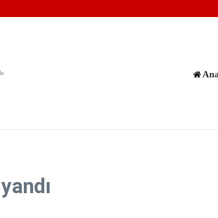
ABD'li Yahudilerin ülkeye giriş iznini iptal etti
n düzenledi
 vatanına vurduğu silinmez mührüdür”
Ana
da
 yandı