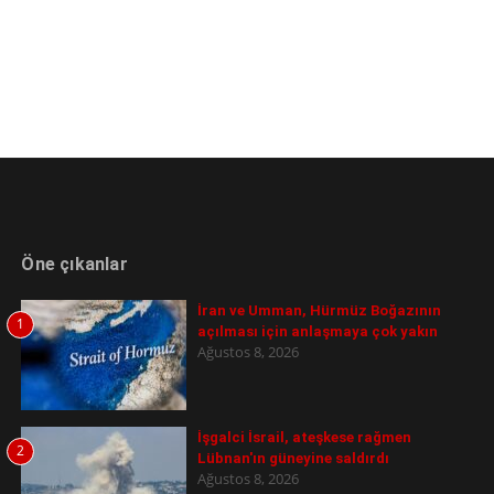
Öne çıkanlar
İran ve Umman, Hürmüz Boğazının
1
açılması için anlaşmaya çok yakın
Ağustos 8, 2026
İşgalci İsrail, ateşkese rağmen
2
Lübnan'ın güneyine saldırdı
Ağustos 8, 2026