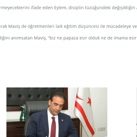
meyeceklerini ifade eden Eylem, disiplin tüzüğündeki değişikliğin A
ak Maviş de öğretmenleri laik eğitim düşüncesi ile mücadeleye verd
ğini anımsatan Maviş, “biz ne papaza esir olduk ne de imama esir 