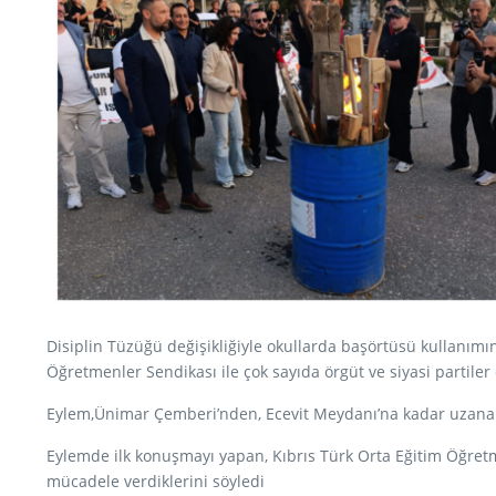
Disiplin Tüzüğü değişikliğiyle okullarda başörtüsü kullanımın
Öğretmenler Sendikası ile çok sayıda örgüt ve siyasi partiler 
Eylem,Ünimar Çemberi’nden, Ecevit Meydanı’na kadar uzanan
Eylemde ilk konuşmayı yapan, Kıbrıs Türk Orta Eğitim Öğret
mücadele verdiklerini söyledi