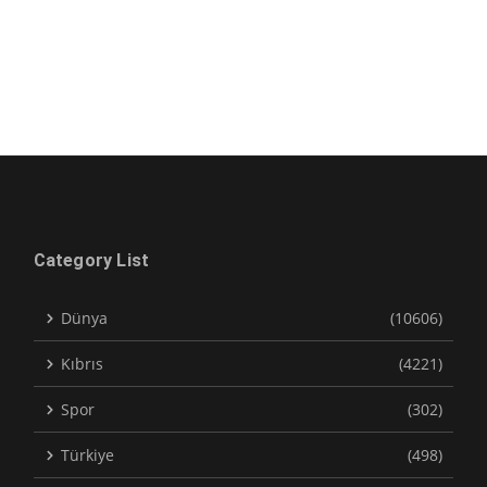
Category List
Dünya
(10606)
Kıbrıs
(4221)
Spor
(302)
Türkiye
(498)