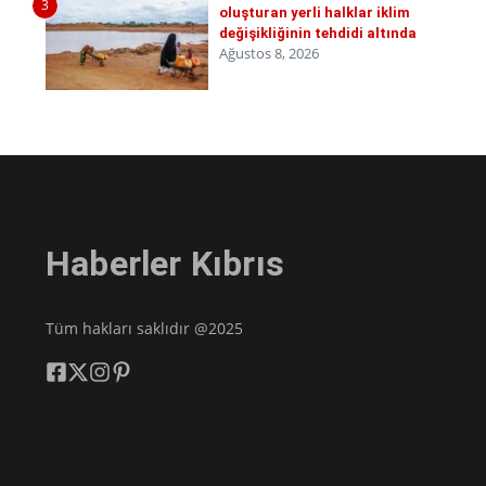
3
oluşturan yerli halklar iklim
değişikliğinin tehdidi altında
Ağustos 8, 2026
Haberler Kıbrıs
Tüm hakları saklıdır @2025