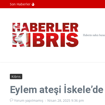
İçeriğe atla
Son Haberler
Soykırımcı İsrail, Filistinlileri destekleyen 
Yemen ordusu, Husilere yönelik operasyo
Öztürkler: “Erenköy, Kıbrıs Türk halkının
Haberin nabzı bura
Kıbrıs
Eylem ateşi İskele’de
Yorum yapılmamış
Nisan 28, 2025
9:36 pm