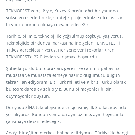
TEKNOFEST gençliğiyle, Kuzey Kıbrıs’ın dört bir yanında
yükselen eserlerimizle, stratejik projelerimizle nice asırlar
boyunca burada olmaya devam edeceğiz.
Tarihle, bilimle, teknoloji ile yoğrulmuş coşkuyu yaşıyoruz.
Teknolojide bir dünya markası haline gelen TEKNOFEST’i
11.kez gerçekleştiriyoruz. Her sene yeni rekorlar kıran
TEKNOFEST’e 22 ülkeden yarışması başvurdu.
Şüheda yurdu bu toprakları, gerekirse canımız pahasına
müdafaa ve muhafaza etmeye hazır olduğumuzu bugün
tekrar ilan ediyorum. Biz Türk milleti ve Kıbrıs Türk’ü olarak
bu topraklarda ev sahibiyiz. Bunu bilmeyenler bilsin,
duymayanlar duysun.
Dünyada SİHA teknolojisinde en gelişmiş ilk 3 ülke arasında
yer alıyoruz. Bundan sonra da aynı azimle, aynı heyecanla
çalışmaya devam edeceğiz.
Ada’yı bir eğitim merkezi haline getiriyoruz. Türkiye’de hangi