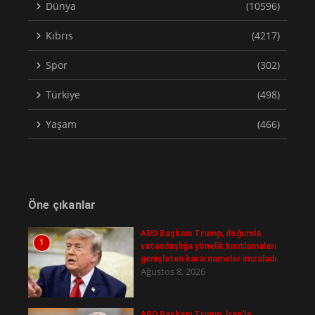
Dünya
(10596)
Kıbrıs
(4217)
Spor
(302)
Türkiye
(498)
Yaşam
(466)
Öne çıkanlar
ABD Başkanı Trump, doğumla
1
vatandaşlığa yönelik kısıtlamaları
genişleten kararnameler imzaladı
Ağustos 8, 2026
ABD Başkanı Trump, İran'la