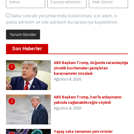
Daha sonraki yorumlarımda kullanılması için adım, e-
posta adresim ve site adresim bu tarayıcıya kaydedilsin.
Son Haberler
ABD Başkanı Trump, doğumla vatandaşlığa
1
yönelik kısıtlamaları genişleten
kararnameler imzaladı
Ağustos 8, 2026
ABD Başkanı Trump, İran'la anlaşmanın
2
yakında sağlanabileceğini söyledi
Ağustos 8, 2026
Yapay zeka tamamen yeni virüsler