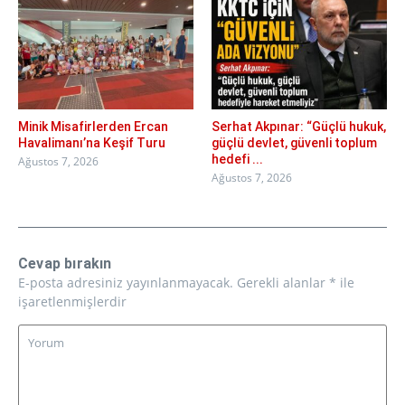
Minik Misafirlerden Ercan
Serhat Akpınar: “Güçlü hukuk,
Havalimanı’na Keşif Turu
güçlü devlet, güvenli toplum
hedefi ...
Ağustos 7, 2026
Ağustos 7, 2026
Cevap bırakın
E-posta adresiniz yayınlanmayacak.
Gerekli alanlar
*
ile
işaretlenmişlerdir