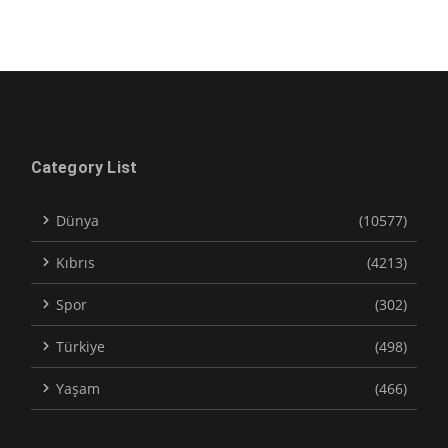
Category List
Dünya
(10577)
Kıbrıs
(4213)
Spor
(302)
Türkiye
(498)
Yaşam
(466)