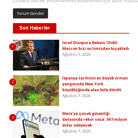
Daha sonraki yorumlarımda kullanılması için adım, e-posta
Son Haberler
İsrail Diaspora Bakanı Chikli:
1
Macron bizi sırtımızdan bıçakladı
Ağustos 7, 2026
İspanya tarihinin en büyük orman
2
yangınında New York
büyüklüğünde alan küle döndü
Ağustos 7, 2026
Meta'ya çocuk güvenliği
3
davasında rekor ceza: 567 milyon
dolar ödeyecek
Ağustos 7, 2026