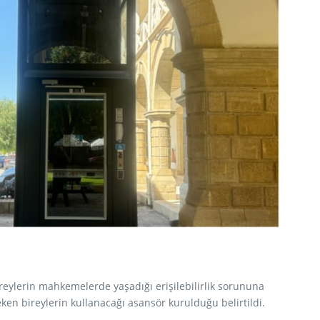
eylerin mahkemelerde yaşadığı erişilebilirlik sorununa
en bireylerin kullanacağı asansör kurulduğu belirtildi.