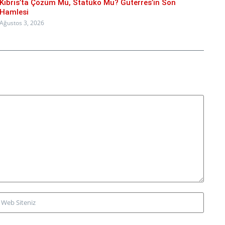
Kıbrıs’ta Çözüm Mü, Statüko Mu? Guterres’in Son
Hamlesi
Ağustos 3, 2026