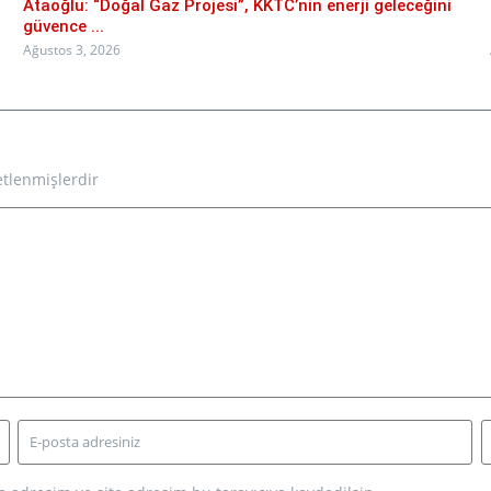
Ataoğlu: “Doğal Gaz Projesi”, KKTC’nin enerji geleceğini
güvence ...
Ağustos 3, 2026
etlenmişlerdir