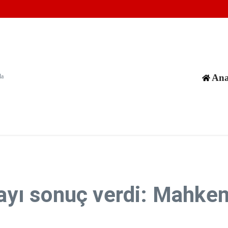
tanda gündem oldu
: Ölü ve yaralılar var
an hedeflerine saldırı düzenlendi
Ana
da
ştayı sonuç verdi: Mahk