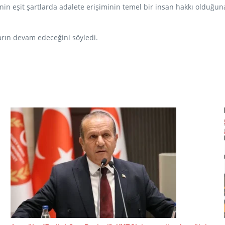
yinin eşit şartlarda adalete erişiminin temel bir insan hakkı olduğ
ların devam edeceğini söyledi.