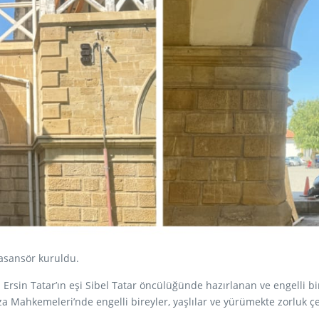
 asansör kuruldu.
in Tatar’ın eşi Sibel Tatar öncülüğünde hazırlanan ve engelli bir
 Mahkemeleri’nde engelli bireyler, yaşlılar ve yürümekte zorluk çek