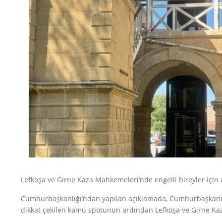
Lefkoşa ve Girne Kaza Mahkemeleri’nde engelli bireyler için
Cumhurbaşkanlığı’ndan yapılan açıklamada, Cumhurbaşkanı Ers
dikkat çekilen kamu spotunun ardından Lefkoşa ve Girne Kaza