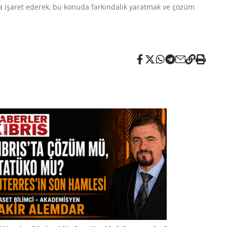
una işaret ederek, bu konuda farkındalık yaratmak ve çözüm