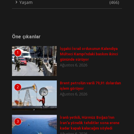
Yaşam
(466)
Öne çıkanlar
İşgalci İsrail ordusunun Kalendiya
1
Mülteci Kampı'ndaki baskını ikinci
gününde sürüyor
Ağustos 6, 2026
Brent petrolün varili 79,91 dolardan
2
işlem görüyor
Ağustos 6, 2026
İranlı yetkili, Hürmüz Boğazı'nın
3
İran'a yönelik tehditler sona erene
kadar kapalı kalacağını söyledi
Ağustos 6, 2026