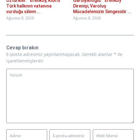
Öztürkler: “Erenköy, Kıbrıs
Gardiyanoğlu: “Erenköy
Türk halkının vatanına
Direnişi, Varoluş
vurduğu silinm ...
Mücadelemizin Simgesidir ...
Ağustos 8, 2026
Ağustos 8, 2026
Cevap bırakın
E-posta adresiniz yayınlanmayacak.
Gerekli alanlar
*
ile
işaretlenmişlerdir