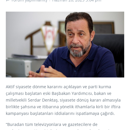
Aktif siyasete dönme kararını açıklayan ve parti kurma
çalışması başlatan eski Başbakan Yardımcısı, bakan ve
milletvekili Serdar Denktaş, siyasete dönüş kararı almasıyla
birlikte şahsına ve itibarına yönelik ithamlarla kirli bir iftira
kampanyası başlatanları iddialarını ispatlamaya çağırdı.
“Buradan tüm televizyonlara ve gazetecilere de