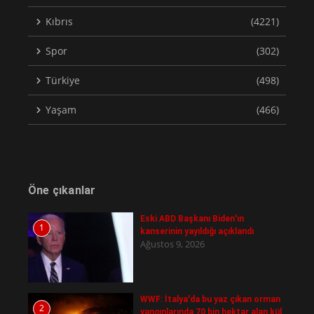
Kıbrıs
(4221)
Spor
(302)
Türkiye
(498)
Yaşam
(466)
Öne çıkanlar
Eski ABD Başkanı Biden'ın
1
kanserinin yayıldığı açıklandı
Ağustos 9, 2026
WWF: İtalya'da bu yaz çıkan orman
2
yangınlarında 70 bin hektar alan kül