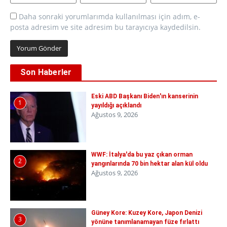
Daha sonraki yorumlarımda kullanılması için adım, e-
posta adresim ve site adresim bu tarayıcıya kaydedilsin.
Son Haberler
Eski ABD Başkanı Biden'ın kanserinin
1
yayıldığı açıklandı
Ağustos 9, 2026
WWF: İtalya'da bu yaz çıkan orman
2
yangınlarında 70 bin hektar alan kül oldu
Ağustos 9, 2026
Güney Kore: Kuzey Kore, Japon Denizi
3
yönüne tanımlanamayan füze fırlattı