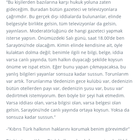
“Bu kişilerden bazılarına karşı hukuk yoluna zaten
gideceğim. Buradan bütün gazeteci ve televizyonlara
çağrımdır. Bu gerçek dışı iddialarda bulunanlar, elinde
belgesiyle birlikte gelsin, tüm televizyonlar da gelsin,
yayınlasın. Moderatörlüğünü de hangi gazeteci yapmak
isterse yapsın. Önümüzdeki Salı günü, saat 18.00’de ben
Sarayönü’nde olacağım. Kimin elinde kendisine ait, öyle
kulaktan dolma değil; benimle ilgili ne bilgi, belge, iddia
varsa canlı yayında, tüm halkın duyacağı şekilde koysun
önüme ve ispat etsin. Eğer bunu yapan çıkmayacaksa, bu
yanlış bilgileri yayanlar sonsuza kadar sussun. Torunlarım
var artık. Torunlarıma ‘dedenizin gece kulübü var, dedenizin
bütün otellerden payı var, dedenizin şusu var, busu var’
dedirtmek istemiyorum. Ben böyle bir şeyi hak etmedim.
Varsa iddiası olan, varsa bilgisi olan, varsa belgesi olan
gelsin, Sarayönü’nde canlı yayında ortaya koysun. Yoksa da
sonsuza kadar sussun.”
-“Kıbrıs Türk halkının haklarını korumak benim görevimdir”