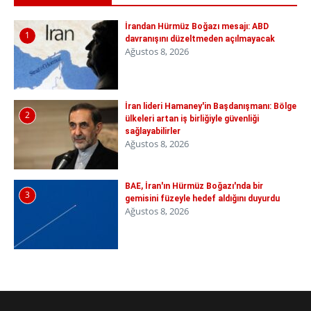
İrandan Hürmüz Boğazı mesajı: ABD
1
davranışını düzeltmeden açılmayacak
Ağustos 8, 2026
İran lideri Hamaney'in Başdanışmanı: Bölge
2
ülkeleri artan iş birliğiyle güvenliği
sağlayabilirler
Ağustos 8, 2026
BAE, İran'ın Hürmüz Boğazı'nda bir
3
gemisini füzeyle hedef aldığını duyurdu
Ağustos 8, 2026