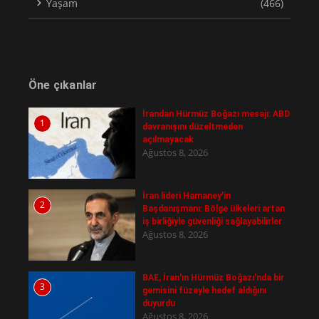
Yaşam
(466)
Öne çıkanlar
İrandan Hürmüz Boğazı mesajı: ABD
1
davranışını düzeltmeden
açılmayacak
Ağustos 8, 2026
İran lideri Hamaney'in
2
Başdanışmanı: Bölge ülkeleri artan
iş birliğiyle güvenliği sağlayabilirler
Ağustos 8, 2026
BAE, İran'ın Hürmüz Boğazı'nda bir
3
gemisini füzeyle hedef aldığını
duyurdu
Ağustos 8, 2026