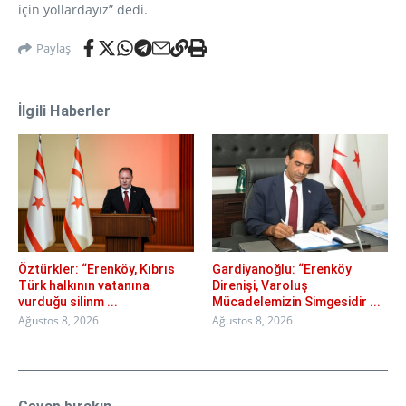
için yollardayız” dedi.
Paylaş
İlgili Haberler
Öztürkler: “Erenköy, Kıbrıs
Gardiyanoğlu: “Erenköy
Türk halkının vatanına
Direnişi, Varoluş
vurduğu silinm ...
Mücadelemizin Simgesidir ...
Ağustos 8, 2026
Ağustos 8, 2026