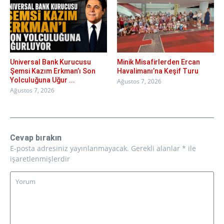
Universal Bank Kurucusu
Minik Misafirlerden Ercan
Şemsi Kazım Erkman’ı Son
Havalimanı’na Keşif Turu
Yolculuğuna Uğur ...
Ağustos 7, 2026
Ağustos 7, 2026
Cevap bırakın
E-posta adresiniz yayınlanmayacak.
Gerekli alanlar
*
ile
işaretlenmişlerdir