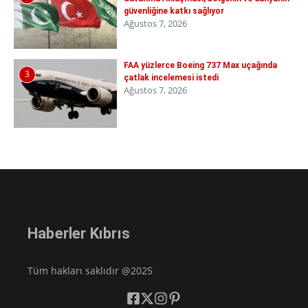
güvenliğine katkı sağlıyor
Ağustos 7, 2026
FAA yüzlerce Boeing 737 Max uçağında
3
çatlak incelemesi istedi
Ağustos 7, 2026
Haberler Kıbrıs
Tüm hakları saklıdır @2025