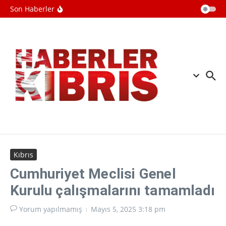
CNN: ABD'nin mühimmat stoklarının
İçeriğe atla
Son Haberler
tükendiğine dair sızıntılar İran'ı
cesaretlendirebilir
Çinli yapay zeka modeli, İngiltere
hükümetinin test ortamından kaçmayı
başardı
Türkiye, Suudi Arabistan ve
Pakistan'dan Mekke Savunma
Anlaşması
Kıbrıs
Cumhuriyet Meclisi Genel
Kurulu çalışmalarını tamamladı
Yorum yapılmamış
Mayıs 5, 2025
3:18 pm