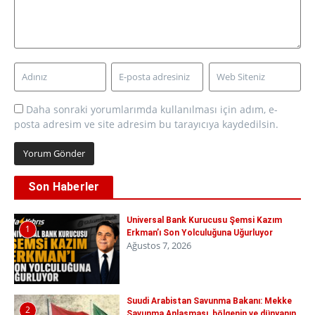
Daha sonraki yorumlarımda kullanılması için adım, e-
posta adresim ve site adresim bu tarayıcıya kaydedilsin.
Son Haberler
Universal Bank Kurucusu Şemsi Kazım
1
Erkman’ı Son Yolculuğuna Uğurluyor
Ağustos 7, 2026
Suudi Arabistan Savunma Bakanı: Mekke
2
Savunma Anlaşması, bölgenin ve dünyanın