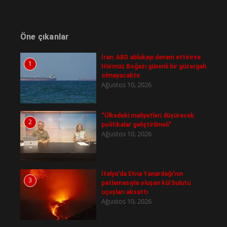
Öne çıkanlar
İran: ABD ablukayı devam ettirirse
1
Hürmüz Boğazı güvenli bir güzergah
olmayacaktır
Ağustos 10, 2026
“Ülkedeki maliyetleri düşürecek
2
politikalar geliştirilmeli”
Ağustos 10, 2026
İtalya'da Etna Yanardağı'nın
3
patlamasıyla oluşan kül bulutu
uçuşları aksattı
Ağustos 10, 2026