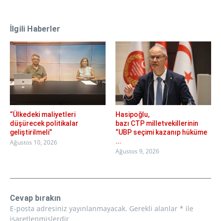
İlgili Haberler
“Ülkedeki maliyetleri
Hasipoğlu,
düşürecek politikalar
bazı CTP milletvekillerinin
geliştirilmeli”
“UBP seçimi kazanıp hüküme
...
Ağustos 10, 2026
Ağustos 9, 2026
Cevap bırakın
E-posta adresiniz yayınlanmayacak.
Gerekli alanlar
*
ile
işaretlenmişlerdir