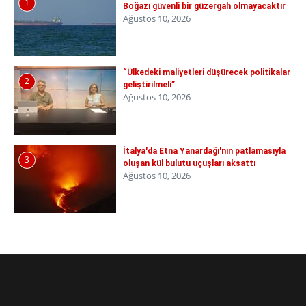
1
Boğazı güvenli bir güzergah olmayacaktır
Ağustos 10, 2026
“Ülkedeki maliyetleri düşürecek politikalar
2
geliştirilmeli”
Ağustos 10, 2026
İtalya'da Etna Yanardağı'nın patlamasıyla
3
oluşan kül bulutu uçuşları aksattı
Ağustos 10, 2026