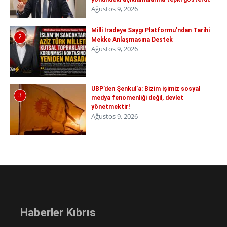
Ağustos 9, 2026
Milli İradeye Saygı Platformu’ndan Tarihi
2
Mekke Anlaşmasına Destek
Ağustos 9, 2026
UBP’den Şenkul’a: Bizim işimiz sosyal
3
medya fenomenliği değil, devlet
yönetmektir!
Ağustos 9, 2026
Haberler Kıbrıs