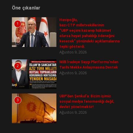
Öne çıkanlar
Hasipoğlu,
1
bazı CTP milletvekillerinin
“UBP seçimi kazanıp hükümet
olursa hayat pahalılığı ödeneğini
kesecek” yönündeki açıklamalarına
tepki gösterdi.
Ağustos 9, 2026
Milli İradeye Saygı Platformu’ndan
2
Tarihi Mekke Anlaşmasına Destek
Ağustos 9, 2026
UBP’den Şenkul’a: Bizim işimiz
3
sosyal medya fenomenliği değil,
devlet yönetmektir!
Ağustos 9, 2026