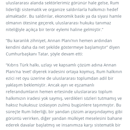
uluslararası alanda sektörlerimiz görünür hale gelse, Rum
liderliği sistematik ve organize saldırılarla halkımızı hedef
almaktadır. Bu saldırılar, ekonomik baskı ya da siyasi hamle
olmanın ötesine geçerek, uluslararası hukuku tanımaz
niteliğiyle açıkça bir terör eylemi haline gelmiştir.”
“Bu karanlık zihniyet, Annan Planı’nın hemen ardından
kendini daha da net şekilde göstermeye başlamıştır” diyen
Cumhurbaşkanı Tatar, şöyle devam etti:
“Kıbrıs Türk halkı, uzlaşı ve kapsamlı çözüm adına Annan
Planı’na ‘evet’ diyerek iradesini ortaya koymuş, Rum halkının
ezici ret oyu üzerine de uluslararası toplumdan adil bir
yaklaşım beklemiştir. Ancak ayrı ve eşzamanlı
referandumların hemen ertesinde uluslararası toplum
halkımızın iradesi yok saymış, verdikleri sözleri tutmamış ve
haksız hukuksuz izolasyon zulmü bugünlere taşınmıştır. Bu
süreçte Rum liderliği, bir yandan çözüm arayışındaymış gibi
görüntü verirken, diğer yandan mülkiyet meselesini bahane
ederek davalar başlatmış ve insanımıza karşı sistematik bir