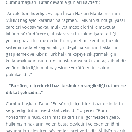
Cumhurbaşkanı Tatar devamla şunları kaydetti:
“Ancak Rum liderliği, Avrupa İnsan Hakları Mahkemesi’nin
(AİHM) bağlayıcı kararlarına rağmen, TMK’nın sunduğu yasal
çareleri yok saymakta; mülkiyet meselelerini iç mevzuat
kılıfına büründürerek, uluslararası hukukun işaret ettiği
yolları göz ardı etmektedir. Rum yönetimi, kendi iç hukuk
sistemini adalet sağlamak için değil, halkımızın haklarını
gasp etmek ve Kıbrıs Türk halkını köşeye sıkıştırmak için
kullanmaktadır. Bu tutum, uluslararası hukukun açık ihlalidir
ve Rum liderliğinin himayesinde yürütülen bir saldırı
politikasıdır.”
– “Bu süreçte içerideki bazı kesimlerin sergilediği tutum ise
dikkat çekicidir…”
Cumhurbaşkanı Tatar, “Bu süreçte içerideki bazı kesimlerin
sergilediği tutum ise dikkat çekicidir” diyerek, “Rum
Yönetimi’nin hukuk tanımaz saldırılarını görmezden gelip,
halkımızın haklarını ve en başta devletini ve egemenliğini
savunanları eleştiren söylemler ibret vericidir. AİHM’nin açık