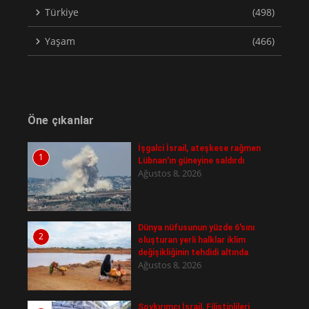
Türkiye
(498)
Yaşam
(466)
Öne çıkanlar
İşgalci İsrail, ateşkese rağmen
1
Lübnan'ın güneyine saldırdı
Ağustos 8, 2026
Dünya nüfusunun yüzde 6'sını
2
oluşturan yerli halklar iklim
değişikliğinin tehdidi altında
Ağustos 8, 2026
Soykırımcı İsrail, Filistinlileri