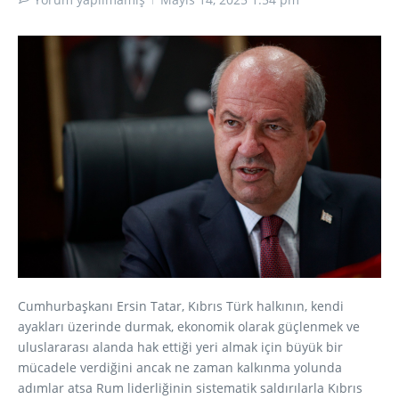
Cumhurbaşkanı Ersin Tatar, Kıbrıs Türk halkının, kendi
ayakları üzerinde durmak, ekonomik olarak güçlenmek ve
uluslararası alanda hak ettiği yeri almak için büyük bir
mücadele verdiğini ancak ne zaman kalkınma yolunda
adımlar atsa Rum liderliğinin sistematik saldırılarla Kıbrıs