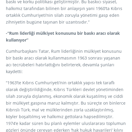
baskı ve korku politikası geliştirmiştir. Bu baskıcı siyaset,
halkımız tarafından bilinen bir anlayışın yani 1960’ta Kıbrıs
ortaklık Cumhuriyeti’nin silah zoruyla yönetimi gasp eden
zihniyetin bugüne taşınan bir uzantısıdır.”
-“Rum liderliği mülkiyet konusunu bir baskı aracı olarak
kullanıyor”
Cumhurbaşkanı Tatar, Rum liderliğinin mülkiyet konusunu
bir baskı aracı olarak kullanmasının 1963 sonrası yaşanan
acı tecrübeleri hatırlattığını belirterek, devamla şunları
kaydetti:
“1963’te Kıbrıs Cumhuriyeti’nin ortaklık yapısı tek taraflı
olarak değiştirildiğinde, Kıbrıs Türkleri devlet yönetiminden
silah zoruyla dışlanmış, ekonomik olarak kuşatılmış ve ciddi
bir mülkiyet gaspına maruz kalmıştır. Bu süreçte on binlerce
Kıbrıslı Türk, mal ve mülklerinden zorla uzaklaştırılmış,
köyler boşaltılmış ve halkımız gettolara hapsedilmiştir.
1974’e kadar süren bu planlı eylemler uluslararası toplumun
gözleri önünde cereyan ederken ‘hak hukuk havarileri’ kılını