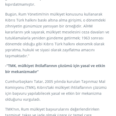
kıpırdatmamıştır.
Bugün, Rum Yönetimi’nin mülkiyet konusunu kullanarak
Kıbrıs Türk halkını baskı altına alma girişimi, o dönemdeki
zihniyetin günümüze yansıyan bir örneğidir. AİHM
kararlarını yok sayarak, mülkiyet meselesini ceza davaları ve
tutuklamalarla yeniden gündeme getirmek; 1963 sonrası
dönemde olduğu gibi Kıbrıs Türk halkını ekonomik olarak
yıpratma, hukuki ve siyasi olarak zayıflatma amacını
taşımaktadır.”
-“TMK, mülkiyet ihtilaflarının çözümü için yasal ve etkin
bir mekanizmadır”
Cumhurbaşkanı Tatar, 2005 yılında kurulan Taşınmaz Mal
Komisyonu (TMK), Kıbrıs’taki mülkiyet ihtilaflarının çözümü
için başvuru yapılabilecek yasal ve etkin bir mekanizma
olduğunu vurguladı.
TMK’nın, Rum mülkiyet başvurularını değerlendirirken
tazminat, takas ve iade olmak üzere üç temel çare