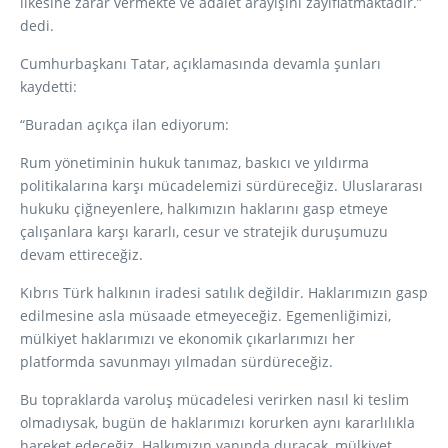
ilkesine zarar vermekte ve adalet arayışını zayıflatmaktadır.”
dedi.
Cumhurbaşkanı Tatar, açıklamasında devamla şunları
kaydetti:
“Buradan açıkça ilan ediyorum:
Rum yönetiminin hukuk tanımaz, baskıcı ve yıldırma
politikalarına karşı mücadelemizi sürdüreceğiz. Uluslararası
hukuku çiğneyenlere, halkımızın haklarını gasp etmeye
çalışanlara karşı kararlı, cesur ve stratejik duruşumuzu
devam ettireceğiz.
Kıbrıs Türk halkının iradesi satılık değildir. Haklarımızın gasp
edilmesine asla müsaade etmeyeceğiz. Egemenliğimizi,
mülkiyet haklarımızı ve ekonomik çıkarlarımızı her
platformda savunmayı yılmadan sürdüreceğiz.
Bu topraklarda varoluş mücadelesi verirken nasıl ki teslim
olmadıysak, bugün de haklarımızı korurken aynı kararlılıkla
hareket edeceğiz. Halkımızın yanında duracak, mülkiyet