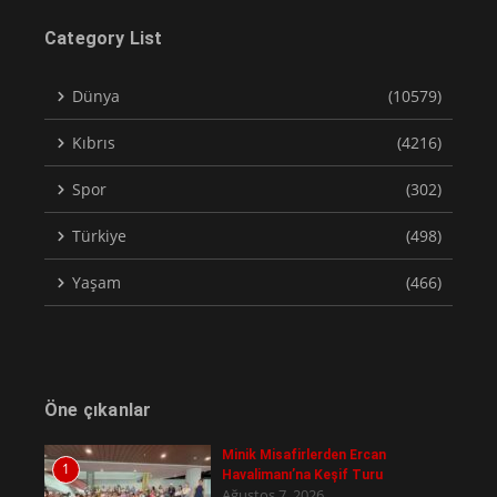
Category List
Dünya
(10579)
Kıbrıs
(4216)
Spor
(302)
Türkiye
(498)
Yaşam
(466)
Öne çıkanlar
Minik Misafirlerden Ercan
1
Havalimanı’na Keşif Turu
Ağustos 7, 2026