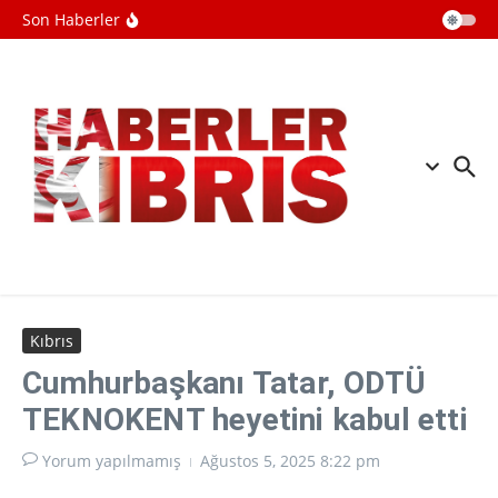
hareket etmeliyiz”
İçeriğe atla
Son Haberler
Bir Ülke Neden Üretme Gücünü
Kaybeder?
Taylandda okulda düzenlenen silahlı
saldırıda 7 kişi öldü, 15 kişi yaralandı
İsrail Diaspora Bakanı Chikli: Macron
bizi sırtımızdan bıçakladı
Kıbrıs
Cumhurbaşkanı Tatar, ODTÜ
TEKNOKENT heyetini kabul etti
Yorum yapılmamış
Ağustos 5, 2025
8:22 pm