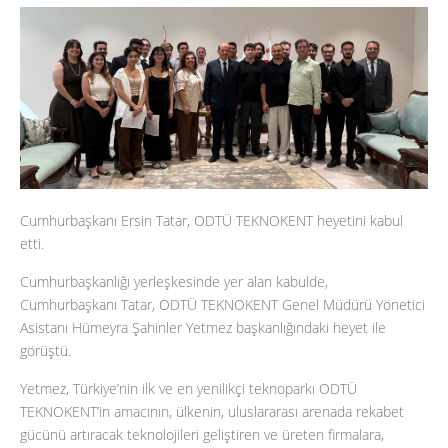
Cumhurbaşkanı Ersin Tatar, ODTÜ TEKNOKENT heyetini kabul
etti.
Cumhurbaşkanlığı yerleşkesinde yer alan kabulde,
Cumhurbaşkanı Tatar, ODTÜ TEKNOKENT Genel Müdürü Yönetici
Asistanı Hümeyra Şahinler Yetmez başkanlığındaki heyet ile
görüştü.
Yetmez, Türkiye’nin ilk ve en yenilikçi teknoparkı ODTÜ
TEKNOKENT’in amacının, ülkenin, uluslararası arenada rekabet
gücünü artıracak teknolojileri geliştiren ve üreten firmalara,