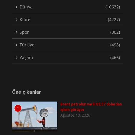
Dünya
(10632)
Kıbrıs
(4227)
Spor
(302)
Türkiye
(498)
Yaşam
(466)
Öne çıkanlar
Brent petrolün varili 83,57 dolardan
1
işlem görüyor
Ağustos 10, 2026