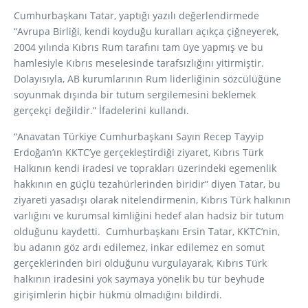
Cumhurbaşkanı Tatar, yaptığı yazılı değerlendirmede
“Avrupa Birliği, kendi koyduğu kuralları açıkça çiğneyerek,
2004 yılında Kıbrıs Rum tarafını tam üye yapmış ve bu
hamlesiyle Kıbrıs meselesinde tarafsızlığını yitirmiştir.
Dolayısıyla, AB kurumlarının Rum liderliğinin sözcülüğüne
soyunmak dışında bir tutum sergilemesini beklemek
gerçekçi değildir.” İfadelerini kullandı.
“Anavatan Türkiye Cumhurbaşkanı Sayın Recep Tayyip
Erdoğan’ın KKTC’ye gerçekleştirdiği ziyaret, Kıbrıs Türk
Halkının kendi iradesi ve toprakları üzerindeki egemenlik
hakkının en güçlü tezahürlerinden biridir” diyen Tatar, bu
ziyareti yasadışı olarak nitelendirmenin, Kıbrıs Türk halkının
varlığını ve kurumsal kimliğini hedef alan hadsiz bir tutum
olduğunu kaydetti. Cumhurbaşkanı Ersin Tatar, KKTC’nin,
bu adanın göz ardı edilemez, inkar edilemez en somut
gerçeklerinden biri olduğunu vurgulayarak, Kıbrıs Türk
halkının iradesini yok saymaya yönelik bu tür beyhude
girişimlerin hiçbir hükmü olmadığını bildirdi.