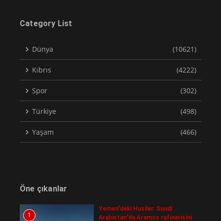
Category List
Dünya
(10621)
Kıbrıs
(4222)
Spor
(302)
Türkiye
(498)
Yaşam
(466)
Öne çıkanlar
Yemen'deki Husiler: Suudi
1
Arabistan'da Aramco rafinerisini