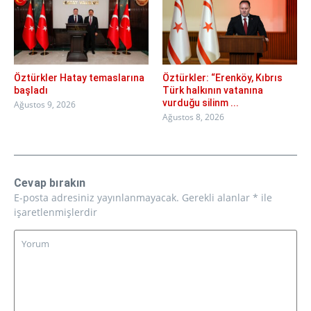
Öztürkler Hatay temaslarına
Öztürkler: “Erenköy, Kıbrıs
başladı
Türk halkının vatanına
vurduğu silinm ...
Ağustos 9, 2026
Ağustos 8, 2026
Cevap bırakın
E-posta adresiniz yayınlanmayacak.
Gerekli alanlar
*
ile
işaretlenmişlerdir