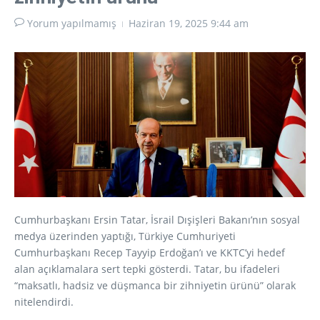
Yorum yapılmamış
Haziran 19, 2025
9:44 am
Cumhurbaşkanı Ersin Tatar, İsrail Dışişleri Bakanı’nın sosyal
medya üzerinden yaptığı, Türkiye Cumhuriyeti
Cumhurbaşkanı Recep Tayyip Erdoğan’ı ve KKTC’yi hedef
alan açıklamalara sert tepki gösterdi. Tatar, bu ifadeleri
“maksatlı, hadsiz ve düşmanca bir zihniyetin ürünü” olarak
nitelendirdi.