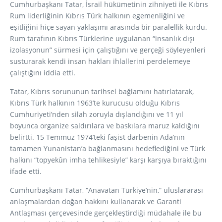
Cumhurbaşkanı Tatar, İsrail hükümetinin zihniyeti ile Kıbrıs
Rum liderliğinin Kıbrıs Türk halkının egemenliğini ve
eşitliğini hiçe sayan yaklaşımı arasında bir paralellik kurdu.
Rum tarafının Kıbrıs Türklerine uygulanan “insanlık dışı
izolasyonun” sürmesi için çalıştığını ve gerçeği söyleyenleri
susturarak kendi insan hakları ihlallerini perdelemeye
çalıştığını iddia etti.
Tatar, Kıbrıs sorununun tarihsel bağlamını hatırlatarak,
Kıbrıs Türk halkının 1963’te kurucusu olduğu Kıbrıs
Cumhuriyeti’nden silah zoruyla dışlandığını ve 11 yıl
boyunca organize saldırılara ve baskılara maruz kaldığını
belirtti. 15 Temmuz 1974’teki faşist darbenin Ada’nın
tamamen Yunanistan’a bağlanmasını hedeflediğini ve Türk
halkını “topyekûn imha tehlikesiyle” karşı karşıya bıraktığını
ifade etti.
Cumhurbaşkanı Tatar, “Anavatan Türkiye’nin,” uluslararası
anlaşmalardan doğan hakkını kullanarak ve Garanti
Antlaşması çerçevesinde gerçekleştirdiği müdahale ile bu