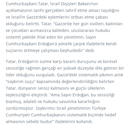
Cumhurbaşkanı Tatar, İsrail Dışişleri Bakanı’nın
açıklamasının tarihi gerçekleri tahrif etme amacı taşıdığını
ve İsrail’in Gazze’deki eylemlerini örtbas etme çabası
olduğunu belirtti. Tatar, “Gazze’de her gün sivilleri, kadınları
ve çocukları acımasızca katleden, uluslararası hukuku
sistemli şekilde ihlal eden bir yönetimin, Sayın
Cumhurbaşkanı Erdoğan’a yönelik çarpık ifadelerle kendi
suçlarını örtmeye çalışması beyhudedir” dedi.
Tatar, Erdoğan’ın zulme karşı kararlı duruşunu ve küresel
sessizliğe rağmen gerçeği en yüksek düzeyde dile getiren bir
lider olduğunu vurguladı. Gazze’deki sistematik yıkımın artık
“soykırım suçu” kapsamında değerlendirildiğini belirten
Tatar, dünyanın sessiz kalmasını ve güçlü ülkelerin
tepkisizliğini eleştirdi. “Ama Sayın Erdoğan, bu sessizliği
bozmuş, adaleti ve hukuku savunma kararlılığını
sürdürmüştür. Soykırımcı İsrail yönetiminin Türkiye
Cumhuriyeti Cumhurbaşkanını sistematik biçimde hedef
almasının sebebi budur” ifadelerini kullandı.