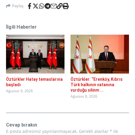
Paylaş
İlgili Haberler
Öztürkler Hatay temaslarına
Öztürkler: “Erenköy, Kıbrıs
başladı
Türk halkının vatanına
vurduğu silinm ...
Ağustos 9, 2026
Ağustos 8, 2026
Cevap bırakın
E-posta adresiniz yayınlanmayacak.
Gerekli alanlar
*
ile