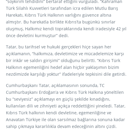
“soykırım tehdidini” bertaraf ettiğini vurguladı. “Kahraman
Türk Silahlı Kuvvetleri tarafından icra edilen Mutlu Barış
Harekatı, Kıbrıs Türk Halkının varlığını güvence altına
almıştır. Bu harekatla birlikte Kıbrıs’ta bugünkü sınırlar
oluşmuş, Halkımız kendi topraklarında kendi iradesiyle 42 yıl
önce devletini kurmuştur” dedi.
Tatar, bu tarihsel ve hukuki gerçekleri hiçe sayan her
açıklamanın, “halkımıza, devletimize ve mücadelemize karşı
bir inkâr ve saldırı girişimi” olduğunu belirtti. “Kıbrıs Türk
Halkının egemenliğini hedef alan hiçbir yaklaşımın bizim
nezdimizde karşılığı yoktur” ifadeleriyle tepkisini dile getirdi.
Cumhurbaşkanı Tatar, açıklamasının sonunda, TC
Cumhurbaşkanı Erdoğan’a ve Kıbrıs Türk Halkına yöneltilen
bu “seviyesiz” açıklamayı en güçlü şekilde kınadığını,
kullanılan dili ve zihniyeti açıkça reddettiğini yineledi. Tatar,
Kıbrıs Türk halkının kendi devletine, egemenliğine ve
Anavatan Türkiye ile olan sarsılmaz bağlarına sonuna kadar
sahip çıkmaya kararlılıkla devam edeceğinin altını çizdi.