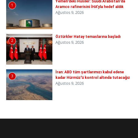
Yemen'deki Husiler: Suudi Arabistan'da
1
Aramco rafinerisini İHA'yla hedef aldık
Ağustos 9, 2026
Öztürkler Hatay temaslarına başladı
2
Ağustos 9, 2026
İran: ABD tüm şartlarımızı kabul edene
3
kadar Hürmüz'ü kontrol altında tutacağız
Ağustos 9, 2026