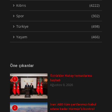
Kıbrıs
(4222)
Spor
(302)
Türkiye
(498)
Yaşam
(466)
Öne çıkanlar
Öztürkler Hatay temaslarına
1
başladı
Ağustos 9, 2026
İran: ABD tüm şartlarımızı kabul
2
edene kadar Hürmüz'ü kontrol