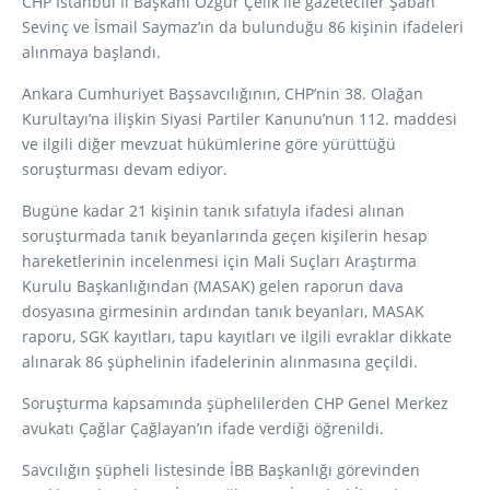
CHP İstanbul İl Başkanı Özgür Çelik ile gazeteciler Şaban
Sevinç ve İsmail Saymaz’ın da bulunduğu 86 kişinin ifadeleri
alınmaya başlandı.
Ankara Cumhuriyet Başsavcılığının, CHP’nin 38. Olağan
Kurultayı’na ilişkin Siyasi Partiler Kanunu’nun 112. maddesi
ve ilgili diğer mevzuat hükümlerine göre yürüttüğü
soruşturması devam ediyor.
Bugüne kadar 21 kişinin tanık sıfatıyla ifadesi alınan
soruşturmada tanık beyanlarında geçen kişilerin hesap
hareketlerinin incelenmesi için Mali Suçları Araştırma
Kurulu Başkanlığından (MASAK) gelen raporun dava
dosyasına girmesinin ardından tanık beyanları, MASAK
raporu, SGK kayıtları, tapu kayıtları ve ilgili evraklar dikkate
alınarak 86 şüphelinin ifadelerinin alınmasına geçildi.
Soruşturma kapsamında şüphelilerden CHP Genel Merkez
avukatı Çağlar Çağlayan’ın ifade verdiği öğrenildi.
Savcılığın şüpheli listesinde İBB Başkanlığı görevinden