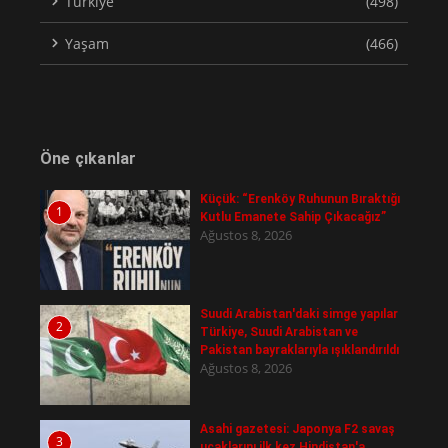
Türkiye
(498)
Yaşam
(466)
Öne çıkanlar
Küçük: “Erenköy Ruhunun Bıraktığı
1
Kutlu Emanete Sahip Çıkacağız”
Ağustos 8, 2026
Suudi Arabistan'daki simge yapılar
2
Türkiye, Suudi Arabistan ve
Pakistan bayraklarıyla ışıklandırıldı
Ağustos 8, 2026
Asahi gazetesi: Japonya F2 savaş
3
uçaklarını ilk kez Hindistan'a