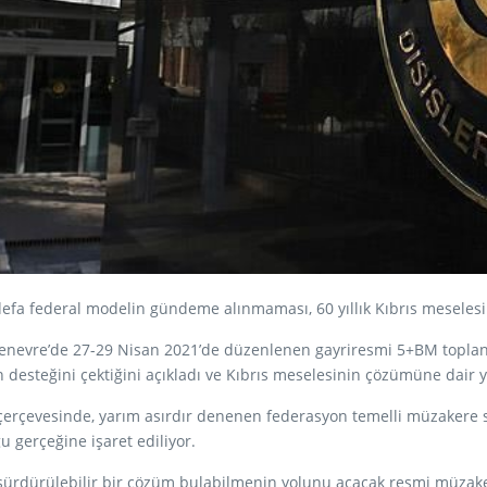
defa federal modelin gündeme alınmaması, 60 yıllık Kıbrıs meselesin
, Cenevre’de 27-29 Nisan 2021’de düzenlenen gayriresmi 5+BM topla
n desteğini çektiğini açıkladı ve Kıbrıs meselesinin çözümüne dair 
 çerçevesinde, yarım asırdır denenen federasyon temelli müzakere
u gerçeğine işaret ediliyor.
e sürdürülebilir bir çözüm bulabilmenin yolunu açacak resmi müzakere