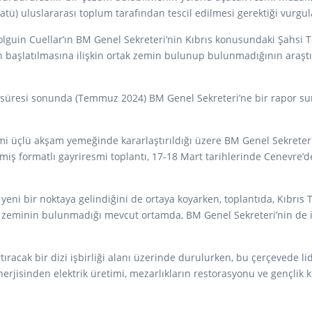
tatü) uluslararası toplum tarafından tescil edilmesi gerektiği vurgul
lguin Cuellar’ın BM Genel Sekreteri’nin Kıbrıs konusundaki Şahsi T
 başlatılmasına ilişkin ortak zemin bulunup bulunmadığının araştır
süresi sonunda (Temmuz 2024) BM Genel Sekreteri’ne bir rapor sun
i üçlü akşam yemeğinde kararlaştırıldığı üzere BM Genel Sekreteri’ni
ilmiş formatlı gayriresmi toplantı, 17-18 Mart tarihlerinde Cenevre’de
e yeni bir noktaya gelindiğini de ortaya koyarken, toplantıda, Kıbrıs 
zeminin bulunmadığı mevcut ortamda, BM Genel Sekreteri’nin de iste
tıracak bir dizi işbirliği alanı üzerinde durulurken, bu çerçevede li
 enerjisinden elektrik üretimi, mezarlıkların restorasyonu ve gençl