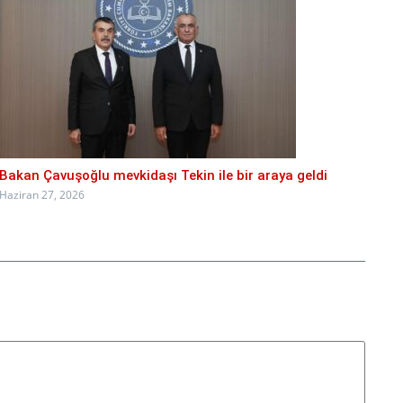
Bakan Çavuşoğlu mevkidaşı Tekin ile bir araya geldi
Haziran 27, 2026