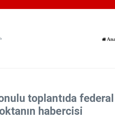
an hedeflerine saldırı düzenlendi
yıkılan 8 binanın enkazında 170 cenaze olduğu değerlendiriliyor
in karıştığı olayların sayısı 1380'i aştı
Ana
da
konulu toplantıda feder
oktanın habercisi