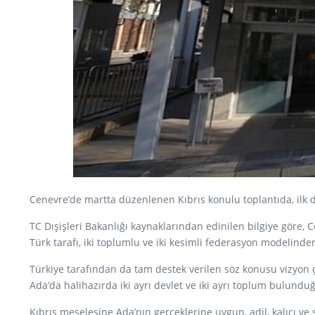
Cenevre’de martta düzenlenen Kıbrıs konulu toplantıda, ilk 
TC Dışişleri Bakanlığı kaynaklarından edinilen bilgiye göre
Türk tarafı, iki toplumlu ve iki kesimli federasyon modelinde
Türkiye tarafından da tam destek verilen söz konusu vizyon
Ada’da halihazırda iki ayrı devlet ve iki ayrı toplum bulunduğ
Kıbrıs meselesine Ada’nın gerçeklerine uygun, adil, kalıcı v