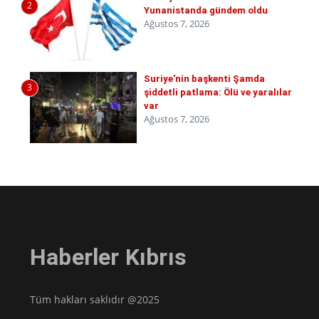
2
Yunanistanda gündem oldu
Ağustos 7, 2026
Suriye'nin başkenti Şamda
3
şiddetli patlama: Ölü ve yaralılar
var
Ağustos 7, 2026
Haberler Kıbrıs
Tüm hakları saklıdır @2025