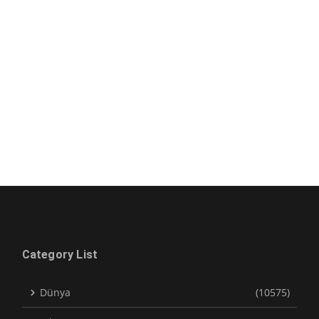
Category List
Dünya
(10575)