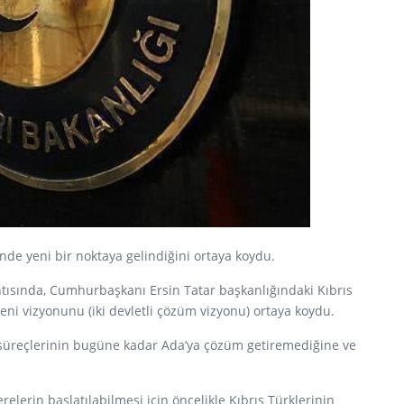
de yeni bir noktaya gelindiğini ortaya koydu.
ntısında, Cumhurbaşkanı Ersin Tatar başkanlığındaki Kıbrıs
yeni vizyonunu (iki devletli çözüm vizyonu) ortaya koydu.
 süreçlerinin bugüne kadar Ada’ya çözüm getiremediğine ve
lerin başlatılabilmesi için öncelikle Kıbrıs Türklerinin