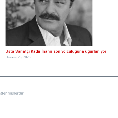
Usta Sanatçı Kadir İnanır son yolculuğuna uğurlanıyor
Haziran 28, 2026
etlenmişlerdir