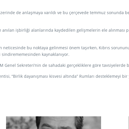
zerinde de anlaşmaya varıldı ve bu çerçevede temmuz sonunda benze
 anılan işbirliği alanlarında kaydedilen gelişmelerin ele alınması
arın neticesinde bu noktaya gelinmesi önem taşırken, Kıbrıs sorun
ni sindirememesinden kaynaklanıyor.
 BM Genel Sekreteri’nin de sahadaki gerçekliklere göre tavsiyelerd
entisi, “Birlik dayanışması kisvesi altında” Rumları desteklemeyi bi