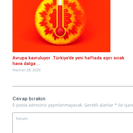
Avrupa kavruluyor .Türkiye’de yeni haftada aşırı sıcak
hava dalga ...
Haziran 28, 2026
Cevap bırakın
E-posta adresiniz yayınlanmayacak.
Gerekli alanlar
*
ile işar