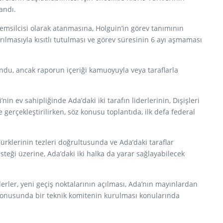
andı.
emsilcisi olarak atanmasına, Holguin’in görev tanımının
ılmasıyla kısıtlı tutulması ve görev süresinin 6 ayı aşmaması
du, ancak raporun içeriği kamuoyuyla veya taraflarla
n ev sahipliğinde Ada’daki iki tarafın liderlerinin, Dışişleri
 gerçekleştirilirken, söz konusu toplantıda, ilk defa federal
Türklerinin tezleri doğrultusunda ve Ada’daki taraflar
ği üzerine, Ada’daki iki halka da yarar sağlayabilecek
derler, yeni geçiş noktalarının açılması, Ada’nın mayınlardan
ik konusunda bir teknik komitenin kurulması konularında