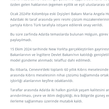
özden gelen haklarının (egemen eşitlik ve eşit uluslararası s
Ocak 2024’te Kolombiya eski Dışişleri Bakanı Maria Angela Ho
Ada’daki iki taraf arasında yeni resmi çözüm müzakerelerinin
şartıyla Kıbrıs Türk tarafıyla istişare edilerek onay verildi.
Bu süre zarfında Ada’da temaslarda bulunan Holguin, görev 
paylaşılmadı.
15 Ekim 2024 tarihinde New York’ta gerçekleştirilen gayriresm
Bakanlarının ve İngiltere Devlet Bakanı’nın katıldığı genişlet
model gündeme alınmadı; telaffuz dahi edilmedi.
Bu itibarla, Cenevre’deki toplantı 60 yıllık Kıbrıs meselesind
arasında Kıbrıs meselesinin nihai çözümü bağlamında ortak 
işbirliği alanlarının keşfine odaklanıldı.
Taraflar arasında Ada’da iki halkın günlük yaşam kalitesini ar
arındırılması, çevre ve iklim değişikliği, Ara Bölge’de güneş
ilerleme sağlanması üzerinde mutabık kaldı.