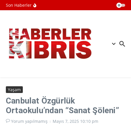
başardı
İçeriğe atla
Son Haberler
Türkiye, Suudi Arabistan ve
Pakistan'dan Mekke Savunma
Anlaşması
Kuş gribi yayılıyor: Avustralya kümes
hayvanlarını kapalı alanlara taşıyor
Bilim insanları yapay zeka
kullanarak yeni virüsler tasarladı
Yaşam
Canbulat Özgürlük
Ortaokulu’ndan “Sanat Şöleni”
Yorum yapılmamış
Mayıs 7, 2025
10:10 pm