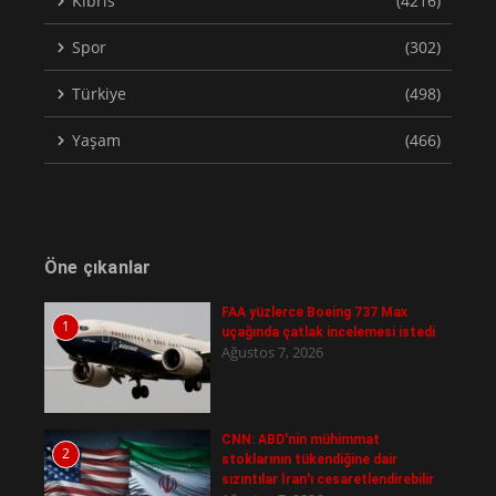
Kıbrıs
(4216)
Spor
(302)
Türkiye
(498)
Yaşam
(466)
Öne çıkanlar
FAA yüzlerce Boeing 737 Max
1
uçağında çatlak incelemesi istedi
Ağustos 7, 2026
CNN: ABD'nin mühimmat
2
stoklarının tükendiğine dair
sızıntılar İran'ı cesaretlendirebilir