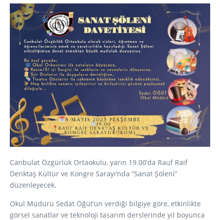
Canbulat Özgürlük Ortaokulu, yarın 19.00’da Rauf Raif
Denktaş Kültür ve Kongre Sarayı’nda “Sanat Şöleni”
düzenleyecek.
Okul Müdürü Sedat Öğüt’ün verdiği bilgiye göre, etkinlikte
görsel sanatlar ve teknoloji tasarım derslerinde yıl boyunca