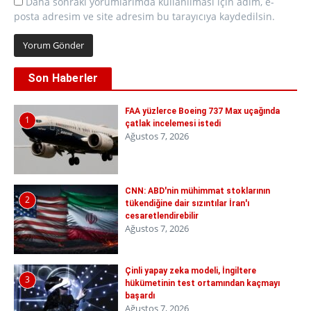
Daha sonraki yorumlarımda kullanılması için adım, e-
posta adresim ve site adresim bu tarayıcıya kaydedilsin.
Son Haberler
FAA yüzlerce Boeing 737 Max uçağında
1
çatlak incelemesi istedi
Ağustos 7, 2026
CNN: ABD'nin mühimmat stoklarının
2
tükendiğine dair sızıntılar İran'ı
cesaretlendirebilir
Ağustos 7, 2026
Çinli yapay zeka modeli, İngiltere
3
hükümetinin test ortamından kaçmayı
başardı
Ağustos 7, 2026