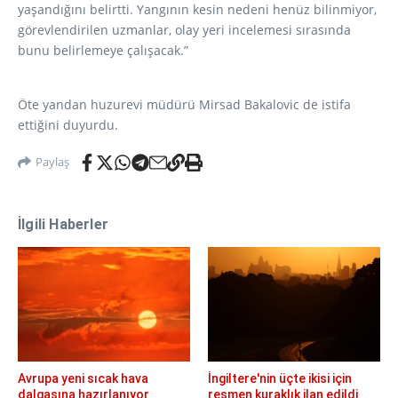
yaşandığını belirtti. Yangının kesin nedeni henüz bilinmiyor,
görevlendirilen uzmanlar, olay yeri incelemesi sırasında
bunu belirlemeye çalışacak.”
Öte yandan huzurevi müdürü Mirsad Bakalovic de istifa
ettiğini duyurdu.
Paylaş
İlgili Haberler
Avrupa yeni sıcak hava
İngiltere'nin üçte ikisi için
dalgasına hazırlanıyor
resmen kuraklık ilan edildi