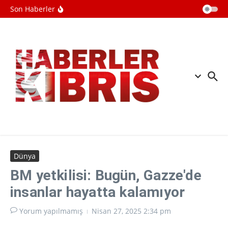
İçeriğe atla
oldu
Son Haberler
Güney Kore: Kuzey Kore, Japon Denizi
yönüne tanımlanamayan füze fırlattı
Katil İsrail, Gazze'deki ateşkesi 4
binden fazla kez ihlal etti
ABD'de New Mexico eyaletinden
Adalet Bakanlığına Epstein davası
Dünya
BM yetkilisi: Bugün, Gazze'de
insanlar hayatta kalamıyor
Yorum yapılmamış
Nisan 27, 2025
2:34 pm