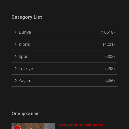
Category List
Dünya
(10618)
Kıbrıs
(4221)
Spor
(302)
Türkiye
(498)
Yaşam
(466)
Öne çıkanlar
İranlı yetkili: Hürmüz Boğazı
1