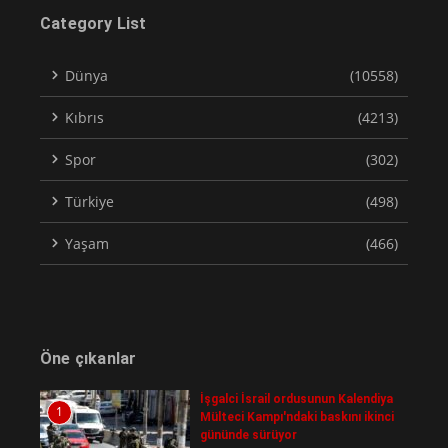
Category List
Dünya
(10558)
Kıbrıs
(4213)
Spor
(302)
Türkiye
(498)
Yaşam
(466)
Öne çıkanlar
İşgalci İsrail ordusunun Kalendiya
1
Mülteci Kampı'ndaki baskını ikinci
gününde sürüyor