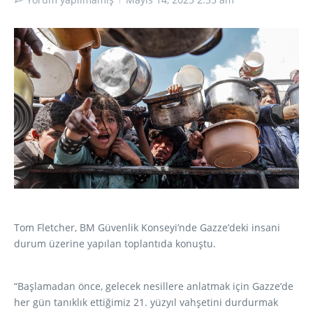
Tom Fletcher, BM Güvenlik Konseyi’nde Gazze’deki insani
durum üzerine yapılan toplantıda konuştu.
“Başlamadan önce, gelecek nesillere anlatmak için Gazze’de
her gün tanıklık ettiğimiz 21. yüzyıl vahşetini durdurmak