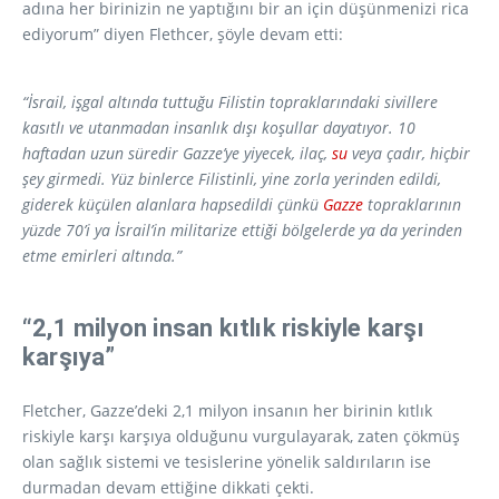
adına her birinizin ne yaptığını bir an için düşünmenizi rica
ediyorum” diyen Flethcer, şöyle devam etti:
“İsrail, işgal altında tuttuğu Filistin topraklarındaki sivillere
kasıtlı ve utanmadan insanlık dışı koşullar dayatıyor. 10
haftadan uzun süredir Gazze’ye yiyecek, ilaç,
su
veya çadır, hiçbir
şey girmedi. Yüz binlerce Filistinli, yine zorla yerinden edildi,
giderek küçülen alanlara hapsedildi çünkü
Gazze
topraklarının
yüzde 70’i ya İsrail’in militarize ettiği bölgelerde ya da yerinden
etme emirleri altında.”
“2,1 milyon insan kıtlık riskiyle karşı
karşıya”
Fletcher, Gazze’deki 2,1 milyon insanın her birinin kıtlık
riskiyle karşı karşıya olduğunu vurgulayarak, zaten çökmüş
olan sağlık sistemi ve tesislerine yönelik saldırıların ise
durmadan devam ettiğine dikkati çekti.