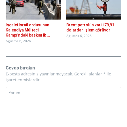
İşgalci İsrail ordusunun
Brent petrolün varili 79,91
Kalendiya Mülteci
dolardan işlem görüyor
Kampı'ndaki baskını ik ...
Ağustos 6, 2026
Ağustos 6, 2026
Cevap bırakın
E-posta adresiniz yayınlanmayacak.
Gerekli alanlar
*
ile
işaretlenmişlerdir